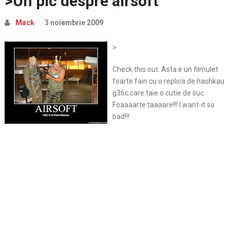
>Un pic despre airsoft
Mack
3 noiembrie 2009
>
Check this out. Asta e un filmulet
foarte fain cu o replica de hashkau
g36c care taie o cutie de suc.
Foaaaarte taaaare!!! I want-it so
bad!!!