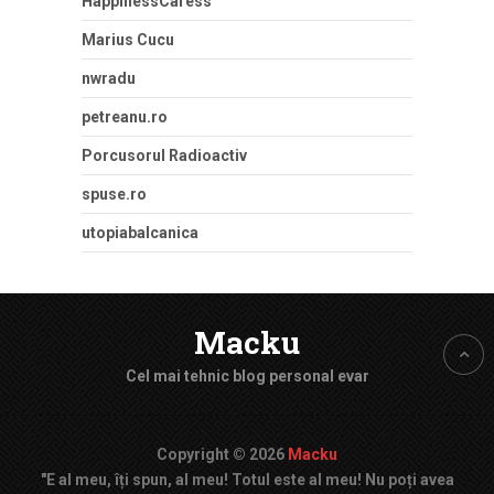
HappinessCaress
Marius Cucu
nwradu
petreanu.ro
Porcusorul Radioactiv
spuse.ro
utopiabalcanica
Macku
Cel mai tehnic blog personal evar
Copyright © 2026
Macku
"E al meu, îți spun, al meu! Totul este al meu! Nu poți avea