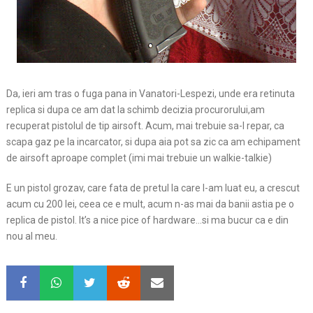
Da, ieri am tras o fuga pana in Vanatori-Lespezi, unde era retinuta
replica si dupa ce am dat la schimb decizia procurorului,am
recuperat pistolul de tip airsoft. Acum, mai trebuie sa-l repar, ca
scapa gaz pe la incarcator, si dupa aia pot sa zic ca am echipament
de airsoft aproape complet (imi mai trebuie un walkie-talkie)
E un pistol grozav, care fata de pretul la care l-am luat eu, a crescut
acum cu 200 lei, ceea ce e mult, acum n-as mai da banii astia pe o
replica de pistol. It’s a nice pice of hardware…si ma bucur ca e din
nou al meu.