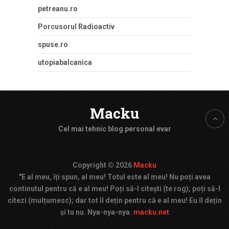
petreanu.ro
Porcusorul Radioactiv
spuse.ro
utopiabalcanica
Macku
Cel mai tehnic blog personal evar
Copyright © 2026
Macku
"E al meu, îți spun, al meu! Totul este al meu! Nu poți avea
continutul pentru că e al meu! Poți să-l citești (te rog); poți să-l
citezi (mulțumesc); dar tot îl dețin pentru că e al meu! Eu îl dețin
și tu nu. Nya-nya-nya.
macku.net