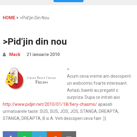
HOME
>Pid’jin Din Nou
>Pid’jin din nou
Mack
21 ianuarie 2010
>
Acum ceva vreme am descoperit
un webcomic foarte interesant.
Astazi, baietii au pregatit o
surpriza. Dupa ce intrati aici
http://www.pidjin.net/2010/01/18/fiery-chasms/
apasati
urmatoarele taste: SUS, SUS, JOS, JOS, STANGA, DREAPTA,
STANGA, DREAPTA, B si A. Veti descoperi ceva fain :))