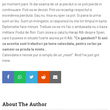
pe moment pare. Iti dai seama de ce ai pierdut si ce poti pierde in
continuuare. Poti sa iei decizii. Poti sa recastigi respectul si
increderea pierduta. Sau nu. Insa eu sper ca pot. Si pana la urma
sunt un leu. Sunt un invingator, si raspunsul nu sta tot timpul in lupta.
Diplomatia face minuni. Trebuie sa sa-mi fac o ambasada nu o baza
militara. Podul de flori. Cum zicea si calul lu Harap Alb despre Span,
care il pusese in situatii foarte aiurea pe H.Alb:
“Ce gandesti? Si unii
ca acestia sunt trebuitori pe lume cateodata, pentru ca fac pe
oameni sa prinda la minte…
Cateodata e nevoie pur si simplu de un „reset”. And I’ve just got
mine.
About The Author