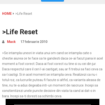
HOME
>Life Reset
>Life Reset
Mack
17 februarie 2010
>Se intampla uneori in viata unui om cand se intampla cate o
chestie aiurea ce te face sa te gandesti daca ce-ai facut pana in acel
moment a fost corect. Daca ai fost corect cu tine si cu cei din jur.
Daca respectul care il ceri l-ai castigat, sau ar fi trebui sa faci ceva ca
sa-l castigi. Si in acel moment se intampla ceva. Realizezi ca nu-i
totul roz, ca lucrurile puteau fi facute si altfel, ca varianta aleasa de
tine, nu te-a adus degeaba intr-un moment de rascruce. Incepi sa
constientizezi unele puncte decisive din viata ta cand ai dat-o in
bara. Incepi sa-ti doresti sa schimbi ceva.