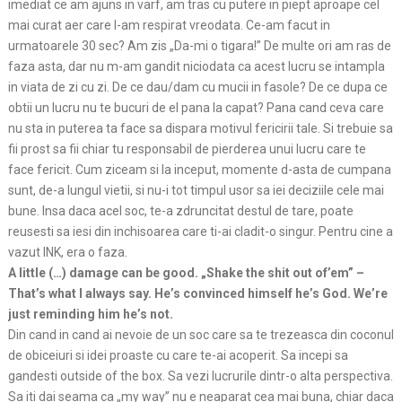
imediat ce am ajuns in varf, am tras cu putere in piept aproape cel
mai curat aer care l-am respirat vreodata. Ce-am facut in
urmatoarele 30 sec? Am zis „Da-mi o tigara!” De multe ori am ras de
faza asta, dar nu m-am gandit niciodata ca acest lucru se intampla
in viata de zi cu zi. De ce dau/dam cu mucii in fasole? De ce dupa ce
obtii un lucru nu te bucuri de el pana la capat? Pana cand ceva care
nu sta in puterea ta face sa dispara motivul fericirii tale. Si trebuie sa
fii prost sa fii chiar tu responsabil de pierderea unui lucru care te
face fericit. Cum ziceam si la inceput, momente d-asta de cumpana
sunt, de-a lungul vietii, si nu-i tot timpul usor sa iei deciziile cele mai
bune. Insa daca acel soc, te-a zdruncitat destul de tare, poate
reusesti sa iesi din inchisoarea care ti-ai cladit-o singur. Pentru cine a
vazut INK, era o faza.
A little (…) damage can be good. „Shake the shit out of’em” –
That’s what I always say. He’s convinced himself he’s God. We’re
just reminding him he’s not.
Din cand in cand ai nevoie de un soc care sa te trezeasca din coconul
de obiceiuri si idei proaste cu care te-ai acoperit. Sa incepi sa
gandesti outside of the box. Sa vezi lucrurile dintr-o alta perspectiva.
Sa iti dai seama ca „my way” nu e neaparat cea mai buna, chiar daca