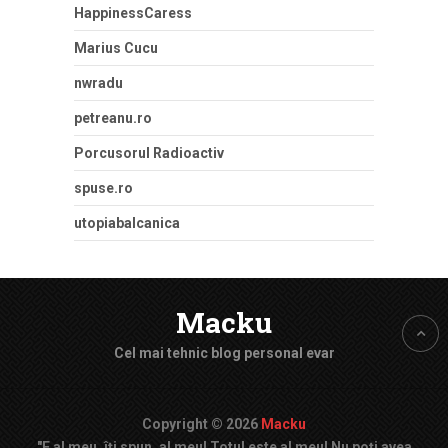
HappinessCaress
Marius Cucu
nwradu
petreanu.ro
Porcusorul Radioactiv
spuse.ro
utopiabalcanica
Macku
Cel mai tehnic blog personal evar
Copyright © 2026
Macku
"E al meu, îți spun, al meu! Totul este al meu! Nu poți avea