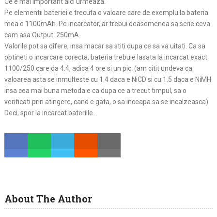
Ce e mai important aici urmeaza.
Pe elementii bateriei e trecuta o valoare care de exemplu la bateria
mea e 1100mAh. Pe incarcator, ar trebui deasemenea sa scrie ceva
cam asa Output: 250mA.
Valorile pot sa difere, insa macar sa stiti dupa ce sa va uitati. Ca sa
obtineti o incarcare corecta, bateria trebuie lasata la incarcat exact
1100/250 care da 4.4, adica 4 ore si un pic. (am citit undeva ca
valoarea asta se inmulteste cu 1.4 daca e NiCD si cu 1.5 daca e NiMH
insa cea mai buna metoda e ca dupa ce a trecut timpul, sa o
verificati prin atingere, cand e gata, o sa inceapa sa se incalzeasca)
Deci, spor la incarcat bateriile…
About The Author