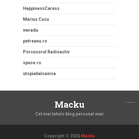
HappinessCaress
Marius Cucu
nwradu
petreanu.ro
Porcusorul Radioactiv
spuse.ro
utopiabalcanica
Macku
Cel mai tehnic blog personal evar
Copyright © 2026
Macku