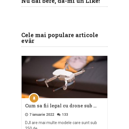
Nu dai bere, da-mi un Like!
Cele mai populare articole
evăr
Cum sa fii legal cu drone sub …
7 ianuarie 2022
133
DJI are mai multe modele care sunt sub
250 de …