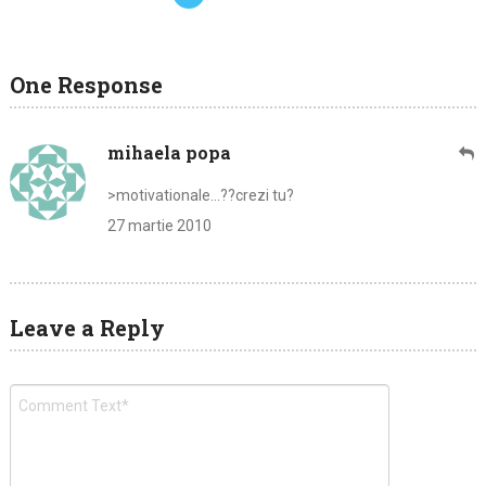
One Response
mihaela popa
>motivationale…??crezi tu?
27 martie 2010
Leave a Reply