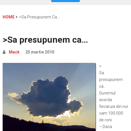
HOME
>Sa Presupunem Ca…
>Sa presupunem ca…
Mack
25 martie 2010
>
Sa
presupunem
ca…
Guvernul
acorda
fiecaruia din noi
cam 100.000
de roni.
– Daca