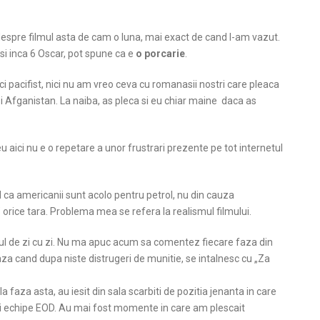
despre filmul asta de cam o luna, mai exact de cand l-am vazut.
i inca 6 Oscar, pot spune ca e
o porcarie
.
ci pacifist, nici nu am vreo ceva cu romanasii nostri care pleaca
 si Afganistan. La naiba, as pleca si eu chiar maine daca as
u aici nu e o repetare a unor frustrari prezente pe tot internetul
 ca americanii sunt acolo pentru petrol, nu din cauza
 orice tara. Problema mea se refera la realismul filmului.
ivilul de zi cu zi. Nu ma apuc acum sa comentez fiecare faza din
za cand dupa niste distrugeri de munitie, se intalnesc cu „Za
a faza asta, au iesit din sala scarbiti de pozitia jenanta in care
sei echipe EOD. Au mai fost momente in care am plescait