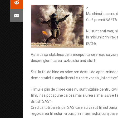
>
Ma chinui sa scriu 
Cu 6 premii BAFTA s
Nu sunt anti-war, ni
in misiuni prin Irak
putea.
Asta ca sa stabilesc de la inceput ca ce vreau sa zic e
despre glorificarea razboiului and stuff.
Stiu la fel de bine ca orice om destul de open-minded
democratiei si capitalismul cu care vor sa „infecteze”
Filmul e plin de clisee care nu sunt vizibile pentru c
film, insa pot spune ca cea mai aiurea si mai
sefe
e fa
British SAS”.
Cred ca toti baietii din SAS care au vazut filmul pana l
regizoarea filmului i-a pus prin intermediul curajoa