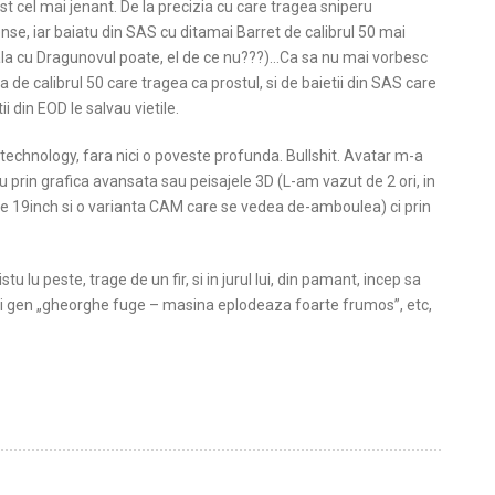
t cel mai jenant. De la precizia cu care tragea sniperu
e, iar baiatu din SAS cu ditamai Barret de calibrul 50 mai
a ala cu Dragunovul poate, el de ce nu???)…Ca sa nu mai vorbesc
a de calibrul 50 care tragea ca prostul, si de baietii din SAS care
i din EOD le salvau vietile.
technology, fara nici o poveste profunda. Bullshit. Avatar m-a
u prin grafica avansata sau peisajele 3D (L-am vazut de 2 ori, in
 de 19inch si o varianta CAM care se vedea de-amboulea) ci prin
 lu peste, trage de un fir, si in jurul lui, din pamant, incep sa
t-uri gen „gheorghe fuge – masina eplodeaza foarte frumos”, etc,