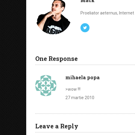
Mack
Proeliator aeternus, Interne
One Response
mihaela popa
>wow !!!
27 martie 2010
Leave a Reply