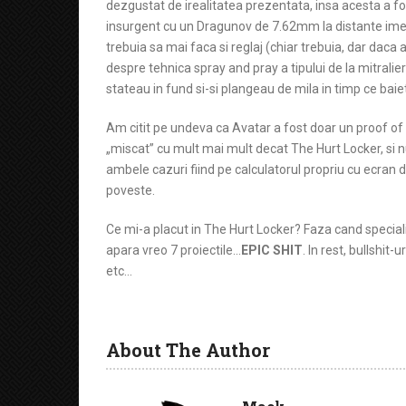
dezgustat de irealitatea prezentata, insa acesta a fos
insurgent cu un Dragunov de 7.62mm la distante imens
trebuia sa mai faca si reglaj (chiar trebuia, dar dac
despre tehnica spray and pray a tipului de la mitralier
stateau in fund si-si plangeau de mila in timp ce baieti
Am citit pe undeva ca Avatar a fost doar un proof of 
„miscat” cu mult mai mult decat The Hurt Locker, si n
ambele cazuri fiind pe calculatorul propriu cu ecran
poveste.
Ce mi-a placut in The Hurt Locker? Faza cand specialistu
apara vreo 7 proiectile…
EPIC SHIT
. In rest, bullshi
etc…
About The Author