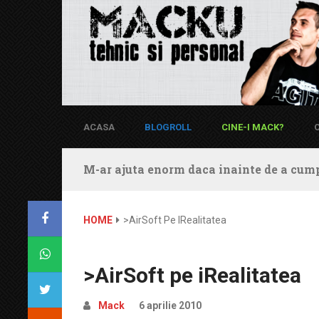
ACASA
BLOGROLL
CINE-I MACK?
M-ar ajuta enorm daca inainte de a cump
HOME
>AirSoft Pe IRealitatea
>AirSoft pe iRealitatea
Mack
6 aprilie 2010