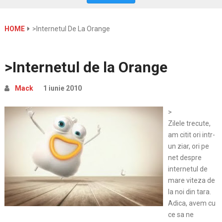
HOME
>Internetul De La Orange
>Internetul de la Orange
Mack
1 iunie 2010
>
Zilele trecute,
am citit ori intr-
un ziar, ori pe
net despre
internetul de
mare viteza de
la noi din tara.
Adica, avem cu
ce sa ne