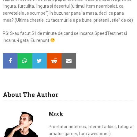
lingura, furculita, lingura si desertul (ultimul item neambalat, ca
servetelele „e scumpe”) in buzunar pana la masa, deci, ce pana
mea? (Ultima chestie, cu tacamurile e pe bune, prietenii „stie” de ce)
PS: S-au facut 51 de minute de cand se incarca SpeedTest.net si
inca nu-i gata. Eu renunt
About The Author
Mack
Proeliator aeternus, Internet addict, fotograf
amator, gamer, I am awesome :)