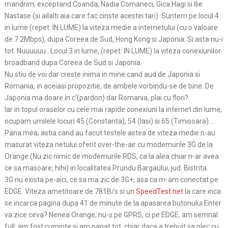
mandrim, exceptand Coanda, Nadia Comaneci, Gica Hagi si Ilie
Nastase (si ailalti aia care fac cinste acestei tari). Suntem pe locul 4
in lume (repet: IN LUME) la viteza medie a internetului (cu o valoare
de 7.2Mbps), dupa Coreea de Sud, Hong Kong si Japonia. Si asta nu-i
tot. Nuuuuuu…Locul 3 in lume, (repet: IN LUME) la viteza conexiunilor
broadband dupa Coreea de Sud si Japonia.
Nu stiu de voi dar creste inima in mine cand aud de Japonia si
Romania, in aceiasi propozitie, de ambele vorbindu-se de bine. De
Japonia ma doare in c'(pardon) dar Romania, plai cu flori?
Iar in topul oraselor cu cele mai rapide conexiuni la internet din lume,
ocupam umilele locuri 45 (Constanta), 54 (Iasi) si 65 (Timisoara)…
Pana mea, astia cand au facut testele astea de viteza medie n-au
masurat viteza netului oferit over-the-air cu modemurile 3G de la
Orange (Nu zic nimic de modemurile RDS, ca la alea chiar n-ar avea
ce sa masoare, hihi) in localitatea Prundu Bargaului, jud. Bistrita.
3G nu exista pe-aici, ce sa ma zic de 3G+, asa ca m-am conectat pe
EDGE. Viteza ametitoare de 781B/s si un
SpeedTest.net
la care inca
se incarca pagina dupa 41 de minute de la apasarea butonului Enter
va zice ceva? Nenea Orange, nu-s pe GPRS, ci pe EDGE, am semnal
full, am fost cuminte si am papat tot, chiar daca a trebuit sa plec cu