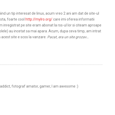
>
iind un tip interesat de linux, acum vreo 2 ani am dat de site-ul
sta, foarte cool
http://mylro.org/
care imi oferea informatii
 inregistrat pe site eram abonat la rss-ul lor si citeam aproape
olele) au incetat sa mai apara. Acum, dupa ceva timp, am intrat
 acest site e scos la vanzare.
Pacat, era un site grozav…
t addict, fotograf amator, gamer, I am awesome :)