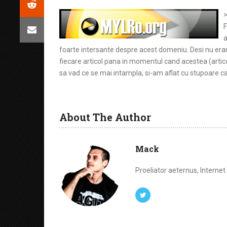
F
a
foarte intersante despre acest domeniu. Desi nu eram
fiecare articol pana in momentul cand acestea (artic
sa vad ce se mai intampla, si-am aflat cu stupoare ca
About The Author
Mack
Proeliator aeternus, Interne