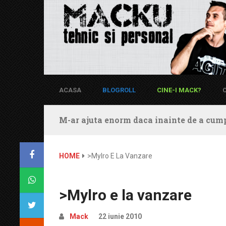
ACASA
BLOGROLL
CINE-I MACK?
M-ar ajuta enorm daca inainte de a cump
HOME
>Mylro E La Vanzare
>Mylro e la vanzare
Mack
22 iunie 2010