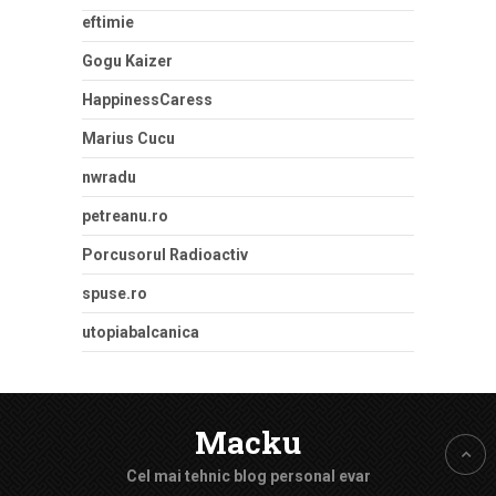
eftimie
Gogu Kaizer
HappinessCaress
Marius Cucu
nwradu
petreanu.ro
Porcusorul Radioactiv
spuse.ro
utopiabalcanica
Macku
Cel mai tehnic blog personal evar