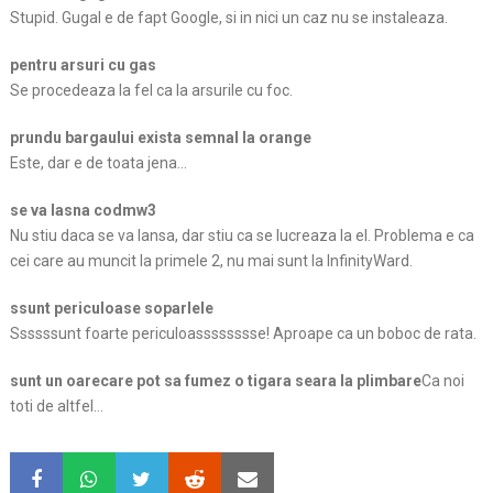
Stupid. Gugal e de fapt Google, si in nici un caz nu se instaleaza.
pentru arsuri cu gas
Se procedeaza la fel ca la arsurile cu foc.
prundu bargaului exista semnal la orange
Este, dar e de toata jena…
se va lasna codmw3
Nu stiu daca se va lansa, dar stiu ca se lucreaza la el. Problema e ca
cei care au muncit la primele 2, nu mai sunt la InfinityWard.
ssunt periculoase soparlele
Ssssssunt foarte periculoasssssssse! Aproape ca un boboc de rata.
sunt un oarecare pot sa fumez o tigara seara la plimbare
Ca noi
toti de altfel…