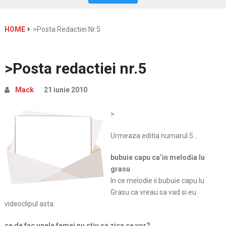
HOME
>Posta Redactiei Nr.5
>Posta redactiei nr.5
Mack
21 iunie 2010
>
Urmeaza editia numarul 5…
bubuie capu ca’in melodia lu
grasu
In ce melodie ii bubuie capu lu
Grasu ca vreau sa vad si eu
videoclipul asta.
ce de fac unele femei nu stiu sa zica ce vor?