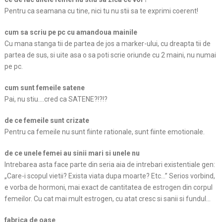
Pentru ca seamana cu tine, nici tu nu stii sa te exprimi coerent!
cum sa scriu pe pc cu amandoua mainile
Cu mana stanga tii de partea de jos a marker-ului, cu dreapta tii de
partea de sus, si uite asa o sa poti scrie oriunde cu 2 maini, nu numai
pe pc.
cum sunt femeile satene
Pai, nu stiu….cred ca SATENE?!?!?
de ce femeile sunt crizate
Pentru ca femeile nu sunt fiinte rationale, sunt fiinte emotionale.
de ce unele femei au sinii mari si unele nu
Intrebarea asta face parte din seria aia de intrebari existentiale gen:
„Care-i scopul vietii? Exista viata dupa moarte? Etc…” Serios vorbind,
e vorba de hormoni, mai exact de cantitatea de estrogen din corpul
femeilor. Cu cat mai mult estrogen, cu atat cresc si sanii si fundul…
fabrica de oase