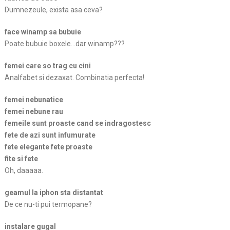
Dumnezeule, exista asa ceva?
face winamp sa bubuie
Poate bubuie boxele…dar winamp???
femei care so trag cu cini
Analfabet si dezaxat. Combinatia perfecta!
femei nebunatice
femei nebune rau
femeile sunt proaste cand se indragostesc
fete de azi sunt infumurate
fete elegante fete proaste
fite si fete
Oh, daaaaa.
geamul la iphon sta distantat
De ce nu-ti pui termopane?
instalare gugal