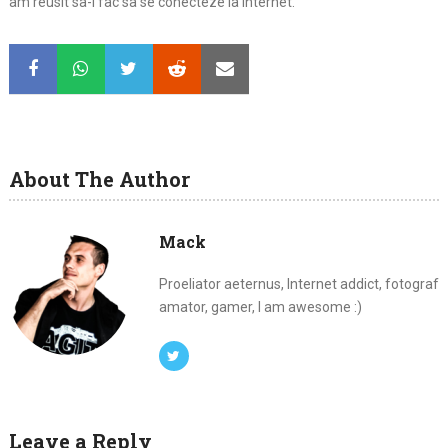
am reusit sa-l fac sa se conecteze la internet.
About The Author
Mack
Proeliator aeternus, Internet addict, fotograf
amator, gamer, I am awesome :)
Leave a Reply