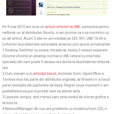
Pe 9 mai 2010 am scris un
articol referitor la UNE
, versiunea pentru
netbook-uri al distributiei Ubuntu, si am promis ca o sa ma intorc cu
un alt articol. Acum 3 zile mi-am instalat pe EEE 901, UNE 10.04 si
(referitor la problemele semnalate anterior) pot spune urmatoarele:
1.Desktop Switcher nu exista. Intradevar, exista 2 sesiuni separate
(Gnome oferind un desktop normal si UNE venind cu interfata
speciala) din care poate fi aleasa cea dorita la deschiderea netbook-
ului.
2.Cum ziceam si in
articolul trecut
, domnule Sorin, OpenOffice si
Tomboy inca fac parte din distributia originala, iar Brasero n-a facut
parte niciodata din pachetele de baza. Regret ca pe moment n-am
posibilitatea sa pun si pozele care sa ateste asta.
3.Lipseste compiz, desi meniul care seta nivelul de efecte grafice e
la locul lui.
4.NetworkManager din nou are probleme cu modemul Icon 225, n-