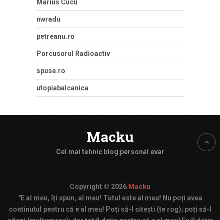
Marius Cucu
nwradu
petreanu.ro
Porcusorul Radioactiv
spuse.ro
utopiabalcanica
Macku
Cel mai tehnic blog personal evar
Copyright © 2026
Macku
"E al meu, îți spun, al meu! Totul este al meu! Nu poți avea
continutul pentru că e al meu! Poți să-l citești (te rog); poți să-l