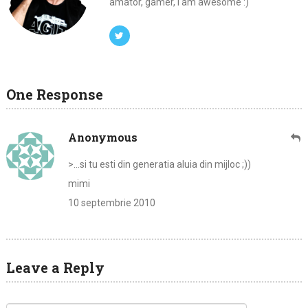
amator, gamer, I am awesome :)
One Response
Anonymous
>…si tu esti din generatia aluia din mijloc ;))
mimi
10 septembrie 2010
Leave a Reply