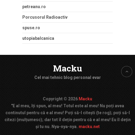
petreanu.ro
Porcusorul Radioactiv
spuse.ro
utopiabalcanica
Macku
Cel mai tehnic blog personal evar
Copyright © 2026
Macku
"E al meu, îți spun, al meu! Totul este al meu! Nu poți avea
continutul pentru că e al meu! Poți să-l citești (te rog); poți să-l
citezi (mulțumesc); dar tot îl dețin pentru că e al meu! Eu îl dețin
și tu nu. Nya-nya-nya.
macku.net