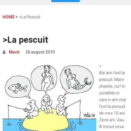
HOME
>La Pescuit
>La pescuit
Mack
26 august 2010
>
Azi am fost la
pescuit. Mare
chestie, nu? In
conditiile in
care n-am mai
fost la pescuit
de vreo 10 ani.
Zece ani. Uau.
A trecut ceva