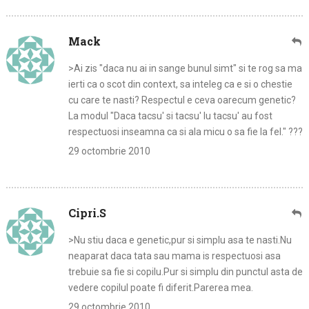
Mack
>Ai zis "daca nu ai in sange bunul simt" si te rog sa ma
ierti ca o scot din context, sa inteleg ca e si o chestie
cu care te nasti? Respectul e ceva oarecum genetic?
La modul "Daca tacsu' si tacsu' lu tacsu' au fost
respectuosi inseamna ca si ala micu o sa fie la fel." ???
29 octombrie 2010
Cipri.S
>Nu stiu daca e genetic,pur si simplu asa te nasti.Nu
neaparat daca tata sau mama is respectuosi asa
trebuie sa fie si copilu.Pur si simplu din punctul asta de
vedere copilul poate fi diferit.Parerea mea.
29 octombrie 2010