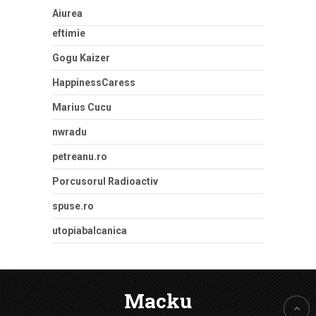
Aiurea
eftimie
Gogu Kaizer
HappinessCaress
Marius Cucu
nwradu
petreanu.ro
Porcusorul Radioactiv
spuse.ro
utopiabalcanica
Macku