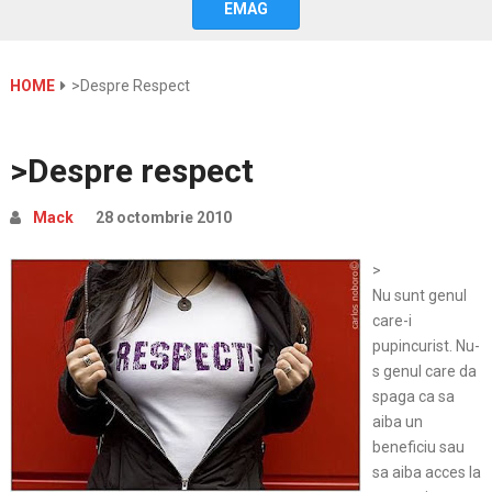
EMAG
HOME
>Despre Respect
>Despre respect
Mack
28 octombrie 2010
>
Nu sunt genul
care-i
pupincurist. Nu-
s genul care da
spaga ca sa
aiba un
beneficiu sau
sa aiba acces la