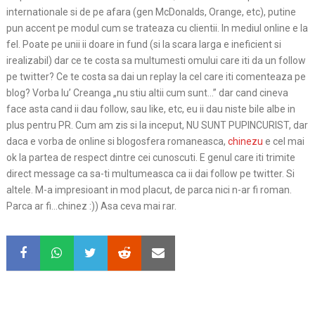
internationale si de pe afara (gen McDonalds, Orange, etc), putine
pun accent pe modul cum se trateaza cu clientii. In mediul online e la
fel. Poate pe unii ii doare in fund (si la scara larga e ineficient si
irealizabil) dar ce te costa sa multumesti omului care iti da un follow
pe twitter? Ce te costa sa dai un replay la cel care iti comenteaza pe
blog? Vorba lu’ Creanga „nu stiu altii cum sunt…” dar cand cineva
face asta cand ii dau follow, sau like, etc, eu ii dau niste bile albe in
plus pentru PR. Cum am zis si la inceput, NU SUNT PUPINCURIST, dar
daca e vorba de online si blogosfera romaneasca,
chinezu
e cel mai
ok la partea de respect dintre cei cunoscuti. E genul care iti trimite
direct message ca sa-ti multumeasca ca ii dai follow pe twitter. Si
altele. M-a impresioant in mod placut, de parca nici n-ar fi roman.
Parca ar fi…chinez :)) Asa ceva mai rar.