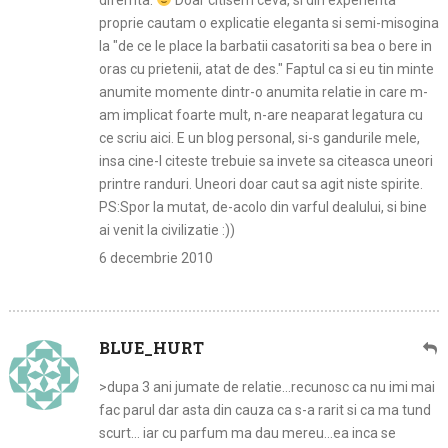
difernta.
Doar citisem ceva, si din experienta
proprie cautam o explicatie eleganta si semi-misogina
la "de ce le place la barbatii casatoriti sa bea o bere in
oras cu prietenii, atat de des." Faptul ca si eu tin minte
anumite momente dintr-o anumita relatie in care m-
am implicat foarte mult, n-are neaparat legatura cu
ce scriu aici. E un blog personal, si-s gandurile mele,
insa cine-l citeste trebuie sa invete sa citeasca uneori
printre randuri. Uneori doar caut sa agit niste spirite.
PS:Spor la mutat, de-acolo din varful dealului, si bine
ai venit la civilizatie :))
6 decembrie 2010
BLUE_HURT
>dupa 3 ani jumate de relatie…recunosc ca nu imi mai
fac parul dar asta din cauza ca s-a rarit si ca ma tund
scurt… iar cu parfum ma dau mereu…ea inca se