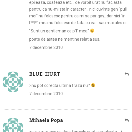
epileaza, coafeaza etc… de vorbit urat nu fac asta
pentru ca nu-mi sta in caracter… nici cuvinte gen "puii
mei" nu folosesc pentru ca mi se par gay…dar nici "in
P*l*" mea nu folosesc de fata cu ea… sau mai ales ei.
"Sunt un gentleman ce p`l` mea"
poate de astea ne mentine relatia sus.
7 decembrie 2010
BLUE_HURT
>nu pot corecta ultima fraza nu?
7 decembrie 2010
Mihaela Popa
>si se mai zice ca doar femeile sunt complicate…;)