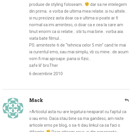
produse de styling foloseam..
dar sa ne intelegem
din prima.. e vorba de ultima mea relatie..si nu altele..
si nu precizez asta doar ca e ultima si poate ar fi
normal sa imi amintesc, ci doar ca e cea la care am
tinut enorm ca si relatie… stii tu mai bine.. vorba aia:
viata bate filmul…
PS: aminteste-ti de "tehnica celor 5 min" cand te mai
ia curentul emo, sau mai simplu, vb cu mine.. de acum
vom fi mai aproape..pana si fizic…
safe lil' broTher
6 decembrie 2010
Mack
>Articolul asta nu-are legatura neaparat cu faptul ca
o iau emo. Daca stau bine sa ma gandesc, am niste
articole emo pe blog, o sa-ti dau linkul ca sa faci o