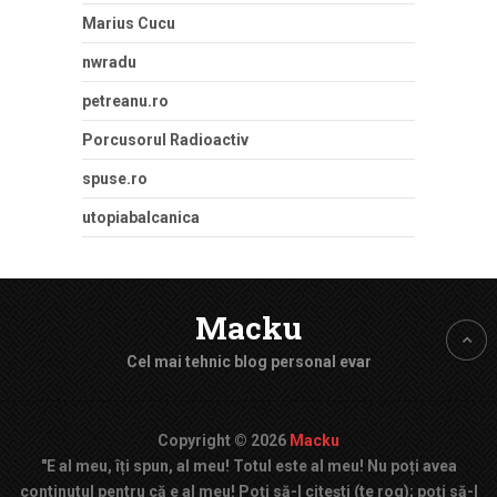
Marius Cucu
nwradu
petreanu.ro
Porcusorul Radioactiv
spuse.ro
utopiabalcanica
Macku
Cel mai tehnic blog personal evar
Copyright © 2026
Macku
"E al meu, îți spun, al meu! Totul este al meu! Nu poți avea
continutul pentru că e al meu! Poți să-l citești (te rog); poți să-l