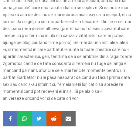
Dar timpul trece, si daca cei doi devin mai apropiati, uita sa-si mai
puna „mastile” care i-au facut initial sa se cupleze. Si ea nu se mai
epileaza asa de des, nu se mai imbraca asa sexy ca la inceput, el nu
se mai da cu gel, nu se mai barbiereste in fiecare zi. Din ce in ce mai
des, pana mea devine altceva (prefer sa nu folosesc cuvantul care
incepe cu p si termina in ula din cauza vizitatorilor care ar putea
ajunge pe blog cautand filme porno). Se mai da un vant, alea, alea…
Ei, in momentul in care barbatul renunta la toate chestiile care nu-i
apartin caracterului, gen, tendinta de a se ambtine din a ragai foarte
zgomotos cand e de fata consoarta si femeia nu fuge de langa el
mancand pamant, atunci e cele mai fericite momente pentru un
barbat. Barbatilor nu le pasa neaparat de cand au facut prima data
sex sau cand s-au intalnit cu femeia vietii lor, cat o sa aprecieze
momentul cand pot redeveni ei insisi. Si pe ala o sa-l
aniverseze oricand vor si de cate ori vor.