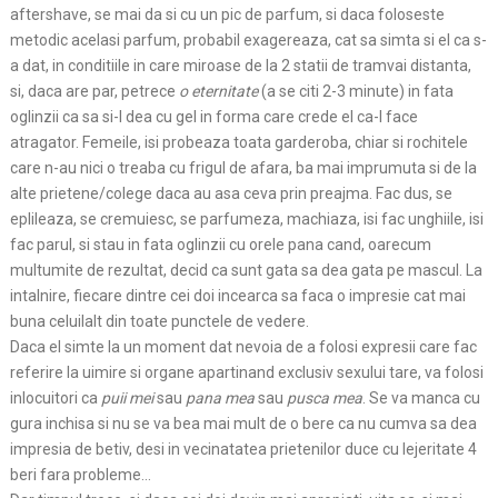
aftershave, se mai da si cu un pic de parfum, si daca foloseste
metodic acelasi parfum, probabil exagereaza, cat sa simta si el ca s-
a dat, in conditiile in care miroase de la 2 statii de tramvai distanta,
si, daca are par, petrece
o eternitate
(a se citi 2-3 minute) in fata
oglinzii ca sa si-l dea cu gel in forma care crede el ca-l face
atragator. Femeile, isi probeaza toata garderoba, chiar si rochitele
care n-au nici o treaba cu frigul de afara, ba mai imprumuta si de la
alte prietene/colege daca au asa ceva prin preajma. Fac dus, se
eplileaza, se cremuiesc, se parfumeza, machiaza, isi fac unghiile, isi
fac parul, si stau in fata oglinzii cu orele pana cand, oarecum
multumite de rezultat, decid ca sunt gata sa dea gata pe mascul. La
intalnire, fiecare dintre cei doi incearca sa faca o impresie cat mai
buna celuilalt din toate punctele de vedere.
Daca el simte la un moment dat nevoia de a folosi expresii care fac
referire la uimire si organe apartinand exclusiv sexului tare, va folosi
inlocuitori ca
puii mei
sau
pana mea
sau
pusca mea
. Se va manca cu
gura inchisa si nu se va bea mai mult de o bere ca nu cumva sa dea
impresia de betiv, desi in vecinatatea prietenilor duce cu lejeritate 4
beri fara probleme…