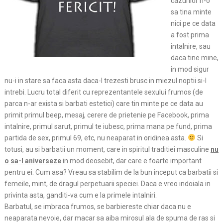
cazurilor n-o
sa tina minte
nici pe ce data
a fost prima
intalnire, sau
daca tine mine,
in mod sigur
nu-i in stare sa faca asta daca-l trezesti brusc in miezul noptii si-l
intrebi. Lucru total diferit cu reprezentantele sexului frumos (de
parca n-ar exista si barbati estetici) care tin minte pe ce data au
primit primul beep, mesaj, cerere de prietenie pe Facebook, prima
intalnire, primul sarut, primul te iubesc, prima mana pe fund, prima
partida de sex, primul 69, etc, nu neaparat in oridinea asta.
Si
totusi, au si barbatii un moment, care in spiritul traditiei masculine
nu
o sa-l aniverseze
in mod deosebit, dar care e foarte important
pentru ei. Cum asa? Vreau sa stabilim de la bun inceput ca barbatii si
femeile, mint, de dragul perpetuarii speciei. Daca e vreo indoiala in
privinta asta, ganditi-va cum e la primele intalniri.
Barbatul, se imbraca frumos, se barbiereste chiar daca nu e
neaparata nevoie, dar macar sa aiba mirosul ala de spuma de ras si