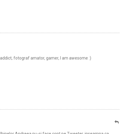
t addict, fotograf amator, gamer, I am awesome :)
albinelor Andreea nu-si face cont pe Tweeter, inseamna ca