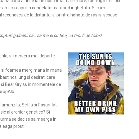
pana cand ajunse la un boschetar care murea de frig in mijlocul
er Fram, cu capul in congelator cautand inghetata. Si cum
 recunoscu de la distanta, si printre hohote de ras isi scoase
copturî galbenî, că.. sa ma ei cu tine, ca ti-oi fi de folos!
erila, si mersera mai departe
ea si foamea merg mana in mana
 bastinos lung si desirat, care
si Bear Grylss in momentele de
HarapAlb.
lamanzila, Setila si Pasari-lat-
sic al erorilor genetice? Si
n urma se decise sa mearga in
eleaga prostii.