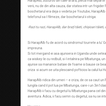
HarapAlb, bucuros din cale-afara, pleca mai departe 
verii, nu de din alta cauza, dar statea intr-un frigid
boschetarul era deja o vedeta pe Youtube, HarapAlb il
telefonul sa-l filmeze, dar boschetarul ii striga:
-Razi tu razi, HarapAlb, dar brațî tăeti, chișioari tăieti, 
Si HarapAlb fu de acord cu sindromul tourrete a lu’ G
impreuna.
Si tot mergand ei asa ajunsera in Uganda unde set
ca wiskey-le cu redbull, si-l intalnira pe Mbatunga, un
ajunse sa manance bataie de foame si bause ce bea 
criza si acum se uita plescaind pofticios la calul lui 
HarapAlb ridica din umeri – e criza, de ce sa caut un F
lungila cand il pot lua pe Mbatunga, care-i un 3in1clas
HarapAlb ii facu cu degetul lu Mbatunga pana cel di
aventura. Adica, ii facu semn cu degetul, sa nu se int