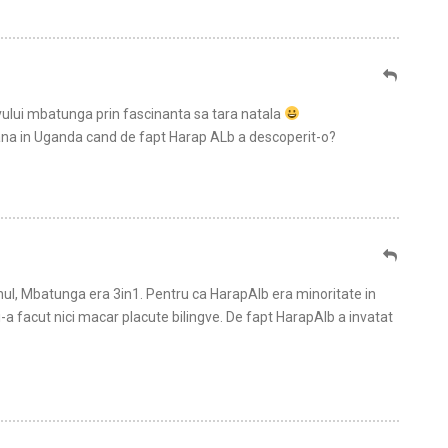
vului mbatunga prin fascinanta sa tara natala
na in Uganda cand de fapt Harap ALb a descoperit-o?
unul, Mbatunga era 3in1. Pentru ca HarapAlb era minoritate in
-a facut nici macar placute bilingve. De fapt HarapAlb a invatat