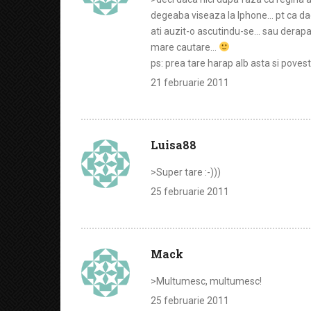
degeaba viseaza la Iphone… pt ca dac
ati auzit-o ascutindu-se… sau derapan
mare cautare…
ps: prea tare harap alb asta si povest
21 februarie 2011
Luisa88
>Super tare :-)))
25 februarie 2011
Mack
>Multumesc, multumesc!
25 februarie 2011