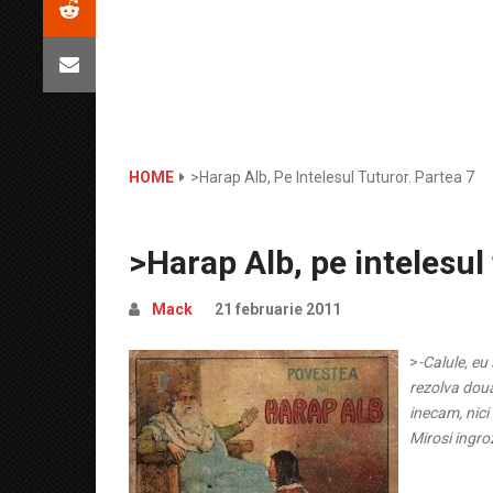
HOME
>Harap Alb, Pe Intelesul Tuturor. Partea 7
>Harap Alb, pe intelesul
Mack
21 februarie 2011
>
-Calule, eu
rezolva doua
inecam, nici
Mirosi ingrozi