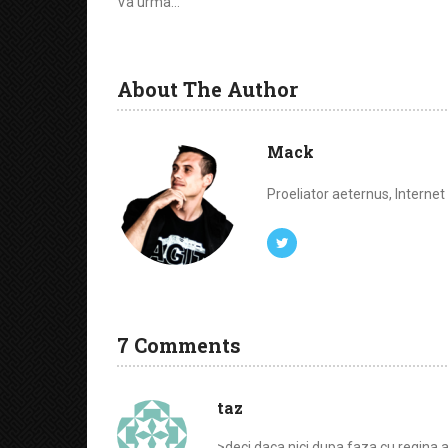
Va urma…
About The Author
Mack
Proeliator aeternus, Interne
7 Comments
taz
>deci daca nici dupa faza cu regina 