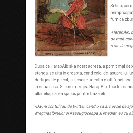
Si hop, cei 
reimprospata
furnica zbu
-HarapAlb, p
de mail, can
o sa vin negr
Dupa ce HarapAlb si-a notat adresa, a pornit mai depar
stanga, se uita in dreapta, cand colo, de-asupra lui, u
dadu jos de pe cal, isi scoase unealta multifunctional
in noua casa. Si cum mergea HarapAlb, foarte mandru
albinelor, care-i spuse, printre bazaieli:
-Da-mi contul tau de twitter, cand o sa ai nevoie de aj
#reginaalbinelor si #sasugioceapa si imediat, eu cu al