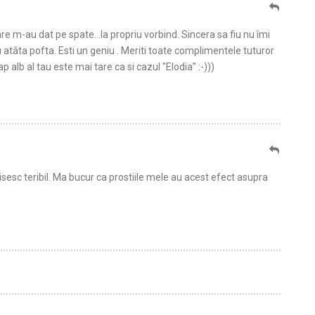
are m-au dat pe spate…la propriu vorbind. Sincera sa fiu nu îmi
atâta pofta. Esti un geniu . Meriti toate complimentele tuturor
 alb al tau este mai tare ca si cazul "Elodia" :-)))
isesc teribil. Ma bucur ca prostiile mele au acest efect asupra