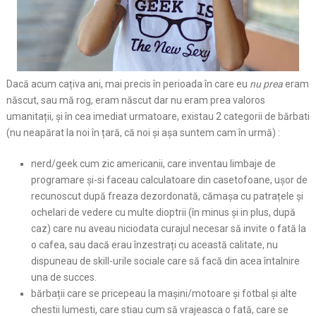
Dacă acum cațiva ani, mai precis în perioada în care eu
nu prea
eram
născut, sau mă rog, eram născut dar nu eram prea valoros
umanitații, și în cea imediat urmatoare, existau 2 categorii de bărbati
(nu neapărat la noi în țară, că noi și așa suntem cam în urmă) :
nerd/geek cum zic americanii, care inventau limbaje de
programare și-si faceau calculatoare din casetofoane, ușor de
recunoscut după freaza dezordonată, cămașa cu patrațele și
ochelari de vedere cu multe dioptrii (în minus și in plus, după
caz) care nu aveau niciodata curajul necesar să invite o fată la
o cafea, sau dacă erau înzestrați cu această calitate, nu
dispuneau de skill-urile sociale care să facă din acea întalnire
una de succes.
bărbații care se pricepeau la mașini/motoare și fotbal și alte
chestii lumesti, care stiau cum să vrajeasca o fată, care se