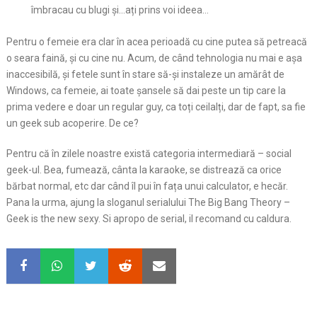
îmbracau cu blugi și…ați prins voi ideea…
Pentru o femeie era clar în acea perioadă cu cine putea să petreacă
o seara faină, și cu cine nu. Acum, de când tehnologia nu mai e așa
inaccesibilă, și fetele sunt în stare să-și instaleze un amărât de
Windows, ca femeie, ai toate șansele să dai peste un tip care la
prima vedere e doar un regular guy, ca toți ceilalți, dar de fapt, sa fie
un geek sub acoperire. De ce?
Pentru că în zilele noastre există categoria intermediară – social
geek-ul. Bea, fumează, cânta la karaoke, se distrează ca orice
bărbat normal, etc dar când îl pui în fața unui calculator, e hecăr.
Pana la urma, ajung la sloganul serialului The Big Bang Theory –
Geek is the new sexy. Si apropo de serial, il recomand cu caldura.