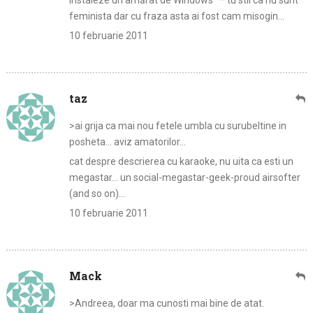
instaleze un amărât de Windows" – tu stii ca nu sunt
feminista dar cu fraza asta ai fost cam misogin…
10 februarie 2011
taz
>ai grija ca mai nou fetele umbla cu surubeltine in
posheta… aviz amatorilor…
cat despre descrierea cu karaoke, nu uita ca esti un
megastar… un social-megastar-geek-proud airsofter
(and so on)…
10 februarie 2011
Mack
>Andreea, doar ma cunosti mai bine de atat.