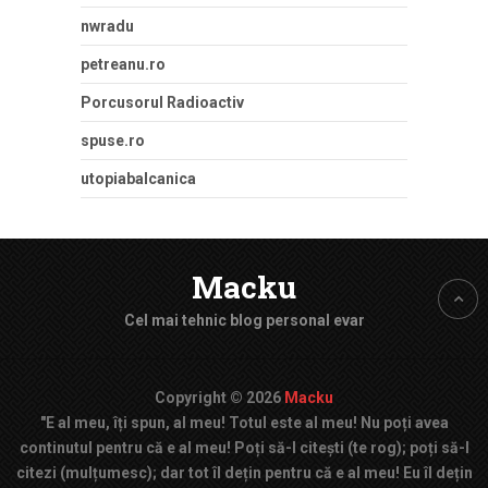
nwradu
petreanu.ro
Porcusorul Radioactiv
spuse.ro
utopiabalcanica
Macku
Cel mai tehnic blog personal evar
Copyright © 2026
Macku
"E al meu, îți spun, al meu! Totul este al meu! Nu poți avea
continutul pentru că e al meu! Poți să-l citești (te rog); poți să-l
citezi (mulțumesc); dar tot îl dețin pentru că e al meu! Eu îl dețin