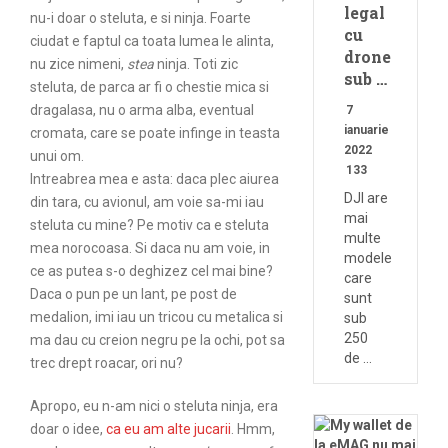
legal
nu-i doar o steluta, e si ninja. Foarte
cu
ciudat e faptul ca toata lumea le alinta,
drone
nu zice nimeni,
stea
ninja. Toti zic
sub …
steluta, de parca ar fi o chestie mica si
dragalasa, nu o arma alba, eventual
7
ianuarie
cromata, care se poate infinge in teasta
2022
unui om.
133
Intreabrea mea e asta: daca plec aiurea
DJI are
din tara, cu avionul, am voie sa-mi iau
mai
steluta cu mine? Pe motiv ca e steluta
multe
mea norocoasa. Si daca nu am voie, in
modele
ce as putea s-o deghizez cel mai bine?
care
Daca o pun pe un lant, pe post de
sunt
medalion, imi iau un tricou cu metalica si
sub
250
ma dau cu creion negru pe la ochi, pot sa
de …
trec drept roacar, ori nu?
Apropo, eu n-am nici o steluta ninja, era
doar o idee,
ca eu am alte jucarii
. Hmm,