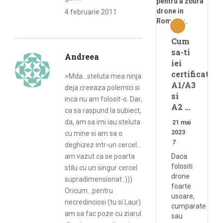
4 februarie 2011
Cum
sa-ti
Andreea
iei
certificatele
>Mda…steluta mea ninja
A1/A3
deja creeaza polemici si
si
inca nu am folosit-o. Dar,
A2 …
ca sa raspund la subiect,
da, am sa imi iau steluta
21 mai
2023
cu mine si am sa o
7
deghizez intr-un cercel…
am vazut ca se poarta
Daca
folositi
stilu cu un singur cercel
drone
supradimensionat :)))
foarte
Oricum…pentru
usoare,
necredinciosi (tu si Laur)
cumparate
am sa fac poze cu ziarul
sau