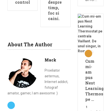
control
despre
timp,
foc si
caini.
About The Author
Mack
Cum
mi-
Proeliator
am
aeternus,
pus
Internet addict,
Nest
fotograf
Learning
amator, gamer, I am awesome :)
Thermostat
pe …
1