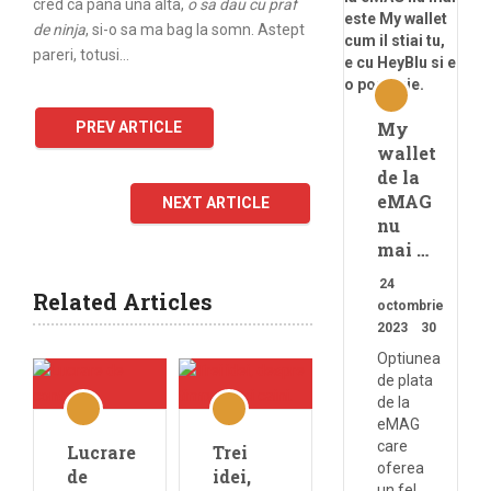
cred ca pana una alta,
o sa dau cu praf
de ninja
, si-o sa ma bag la somn. Astept
pareri, totusi…
My
PREV ARTICLE
wallet
de la
eMAG
NEXT ARTICLE
nu
mai …
24
Related Articles
octombrie
2023
30
Optiunea
de plata
de la
eMAG
care
Lucrare
Trei
oferea
de
idei,
un fel …