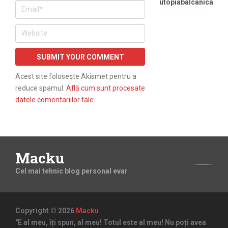
utopiabalcanica
Acest site folosește Akismet pentru a
reduce spamul.
Află cum sunt procesate
datele comentariilor tale
.
Macku
Cel mai tehnic blog personal evar
Copyright © 2026
Macku
"E al meu, îți spun, al meu! Totul este al meu! Nu poți avea