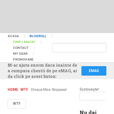
ACASA
BLOGROLL
CINE-I MACK?
CONTACT
MY GEAR
PROMOVARE
M-ar ajuta enorm daca inainte de
a cumpara chestii de pe eMAG, ai
EMAG
da click pe acest buton:
Scotocește!
HOME
WTF
Steaua Mea. Ninjaaaa!
WTF
Nu dai