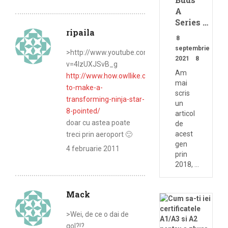
A
Series …
ripaila
8
septembrie
>http://www.youtube.com/watch?
2021
8
v=4IzUXJSvB_g
Am
http://www.how.owllike.com/how-
mai
to-make-a-
scris
transforming-ninja-star-
un
8-pointed/
articol
doar cu astea poate
de
acest
treci prin aeroport 🙂
gen
4 februarie 2011
prin
2018, …
Mack
>Wei, de ce o dai de
gol?!?