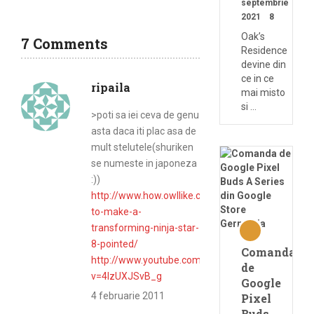
septembrie
2021
8
Oak’s
7 Comments
Residence
devine din
ce in ce
ripaila
mai misto
si …
>poti sa iei ceva de genu
asta daca iti plac asa de
mult stelutele(shuriken
se numeste in japoneza
:))
http://www.how.owllike.com/how-
to-make-a-
transforming-ninja-star-
8-pointed/
Comanda
http://www.youtube.com/watch?
de
v=4IzUXJSvB_g
Google
4 februarie 2011
Pixel
Buds