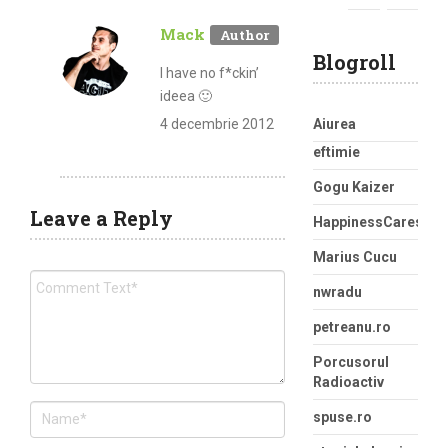
Mack
Blogroll
I have no f*ckin’
ideea 🙂
4 decembrie 2012
Aiurea
eftimie
Gogu Kaizer
Leave a Reply
HappinessCaress
Marius Cucu
nwradu
petreanu.ro
Porcusorul
Radioactiv
spuse.ro