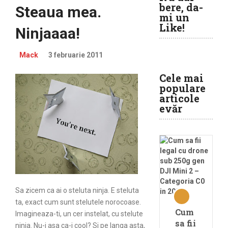
bere, da-
Steaua mea.
mi un
Like!
Ninjaaaa!
Mack
3 februarie 2011
Cele mai
populare
articole
evăr
Sa zicem ca ai o steluta ninja. E steluta
ta, exact cum sunt stelutele norocoase.
Cum
Imagineaza-ti, un cer instelat, cu stelute
sa fii
ninja. Nu-i asa ca-i cool? Si pe langa asta,