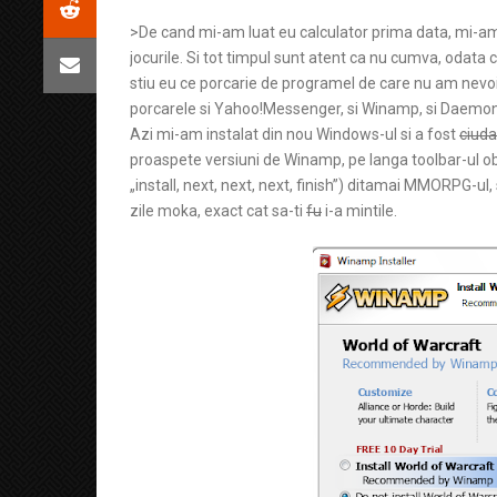
>De cand mi-am luat eu calculator prima data, mi-am 
jocurile. Si tot timpul sunt atent ca nu cumva, odata
stiu eu ce porcarie de programel de care nu am nevoi
porcarele si Yahoo!Messenger, si Winamp, si Daemon 
Azi mi-am instalat din nou Windows-ul si a fost
ciuda
proaspete versiuni de Winamp, pe langa toolbar-ul obi
„install, next, next, next, finish”) ditamai MMORPG-ul,
zile moka, exact cat sa-ti
fu
i-a mintile.