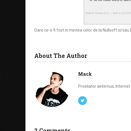
Oare ce-o fi fost in mintea celor de la Nullsoft si/s
About The Author
Mack
Proeliator aeternus, Interne
2 Comments