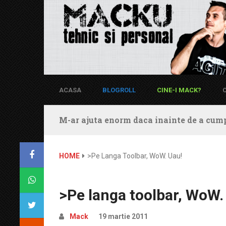
ACASA
BLOGROLL
CINE-I MACK?
M-ar ajuta enorm daca inainte de a cump
HOME
>Pe Langa Toolbar, WoW. Uau!
>Pe langa toolbar, WoW.
Mack
19 martie 2011