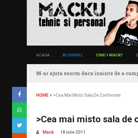
ACASA
BLOGROLL
CINE-I MACK?
M-ar ajuta enorm daca inainte de a cump
HOME
>Cea Mai Misto Sala De Conferinte
>Cea mai misto sala de 
Mack
18 iulie 2011