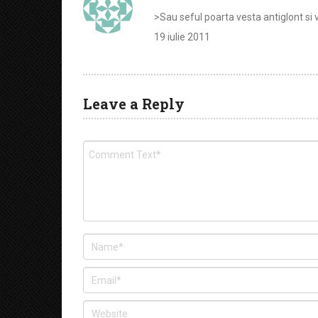
>Sau seful poarta vesta antiglont si v
19 iulie 2011
Leave a Reply