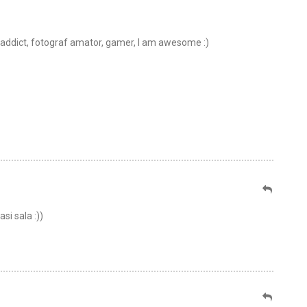
t addict, fotograf amator, gamer, I am awesome :)
si sala :))