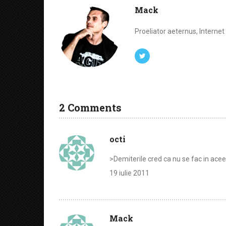
Mack
Proeliator aeternus, Interne
2 Comments
octi
>Demiterile cred ca nu se fac in aceea
19 iulie 2011
Mack