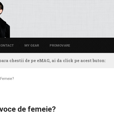
CONTACT
MY GEAR
PROMOVARE
ara chestii de pe eMAG, ai da click pe acest buton:
e Femeie?
 voce de femeie?