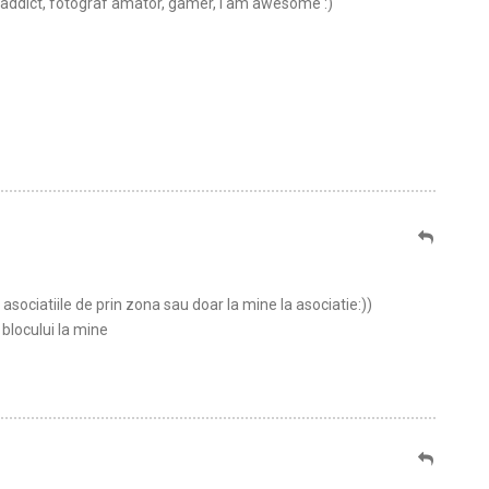
t addict, fotograf amator, gamer, I am awesome :)
 asociatiile de prin zona sau doar la mine la asociatie:))
a blocului la mine