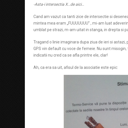
-Asta-i intersectia X…de aici…
Cand am vazut ca tanti zice de intersectie si deseneaz
mintea mea eram „FUUUUUUU” , mi-am luat adeverinta
umblat pe strazi, m-am uitat in stanga, in drepta si
Tragand o linie imaginara dupa ziua de ieri si astazi,
GPS vin default cu voce de femeie. Nu sunt misogin, 
indicatii nu cred ca se afla printre ele, clar!
Ah, ca era sa uit, afisul de la asociatie este epic: