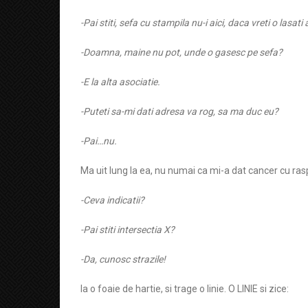
-Pai stiti, sefa cu stampila nu-i aici, daca vreti o lasati 
-Doamna, maine nu pot, unde o gasesc pe sefa?
-E la alta asociatie.
-Puteti sa-mi dati adresa va rog, sa ma duc eu?
-Pai…nu.
Ma uit lung la ea, nu numai ca mi-a dat cancer cu ra
-Ceva indicatii?
-Pai stiti intersectia X?
-Da, cunosc strazile!
Ia o foaie de hartie, si trage o linie. O LINIE si zice: