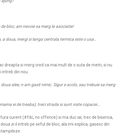
a ajung?
 de bloc, am nevoie sa merg la asociatie!
ta, a doua, mergi si langa centrala termica este o usa…
 fac dreapta si merg cred ca mai mult de o suta de metri, si nu
 intreb din nou:
 doua alee, n-am gasit nimic. Sigur e acolo, sau trebuie sa merg
ui mama ei de treaba), treci strada si sunt niste copacei…
ra curent (#fdc, no offence) si ma duc iar, trec de biserica,
oua zi il intreb pe seful de bloc, ala imi explica, gasesc din
stampileze.