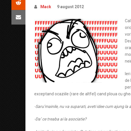
Mack
9 august 2012
Cal
ori
vor
Dea
ora
mot
nei
Ier
de 
per
exceptand ocaziile (rare de altfel) cand ploua cu ghe
-Saru’mainile, nu va suparati, aveti idee cum ajung la 
-Da’ ce treaba ai la asociatie?