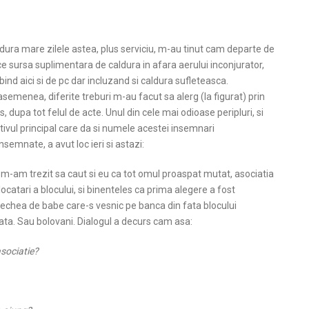
dura mare zilele astea, plus serviciu, m-au tinut cam departe de
ce sursa suplimentara de caldura in afara aerului inconjurator,
bind aici si de pc dar incluzand si caldura sufleteasca.
semenea, diferite treburi m-au facut sa alerg (la figurat) prin
s, dupa tot felul de acte. Unul din cele mai odioase peripluri, si
ivul principal care da si numele acestei insemnari
nsemnate, a avut loc ieri si astazi:
i m-am trezit sa caut si eu ca tot omul proaspat mutat, asociatia
locatari a blocului, si binenteles ca
prima alegere a fost
echea de babe care-s vesnic pe banca din fata blocului
ata. Sau bolovani. Dialogul a decurs cam asa:
asociatie?