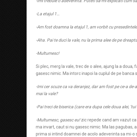
-Imi trebuie o adeverinta. Puteti sa-mi explicati cum s
-La etajul 1…
-Am fost doamna la etajul 1, am vorbit cu presedintele
-Aha. Pai te duci la vale, nu la prima alee de pe dreap
-Multumesc!
Si plec, merg la vale, trec de o alee, ajung la a doua,
gasesc nimic. Ma intorc inapoi la cuplul de pe banca si
-Imi cer scuze ca va deranjez, dar am fost pe ce-a de-a
mai la vale?
-Pai treci de biserica (care era dupa cele doua alei, ‘t
-Multumesc, gasesc eu!
zic repede cand am vazut ca fu
ma invart, caut si nu gasesc nimic. Ma las pagubas, a d
prima si intind doamnei de acolo adeverinta sa mi-o 