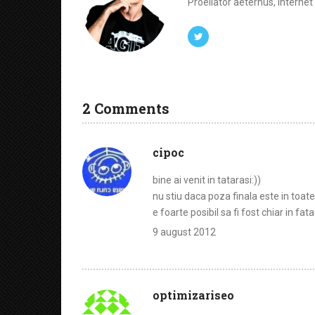
Proeliator aeternus, Interne
2 Comments
cipoc
bine ai venit in tatarasi:))
nu stiu daca poza finala este in toate
e foarte posibil sa fi fost chiar in fat
9 august 2012
optimizariseo