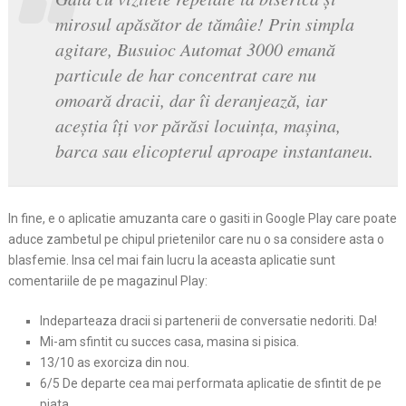
mirosul apăsător de tămâie! Prin simpla
agitare, Busuioc Automat 3000 emană
particule de har concentrat care nu
omoară dracii, dar îi deranjează, iar
aceştia îţi vor părăsi locuinţa, maşina,
barca sau elicopterul aproape instantaneu.
In fine, e o aplicatie amuzanta care o gasiti in Google Play care poate
aduce zambetul pe chipul prietenilor care nu o sa considere asta o
blasfemie. Insa cel mai fain lucru la aceasta aplicatie sunt
comentariile de pe magazinul Play:
Indeparteaza dracii si partenerii de conversatie nedoriti. Da!
Mi-am sfintit cu succes casa, masina si pisica.
13/10 as exorciza din nou.
6/5 De departe cea mai performata aplicatie de sfintit de pe
piata.