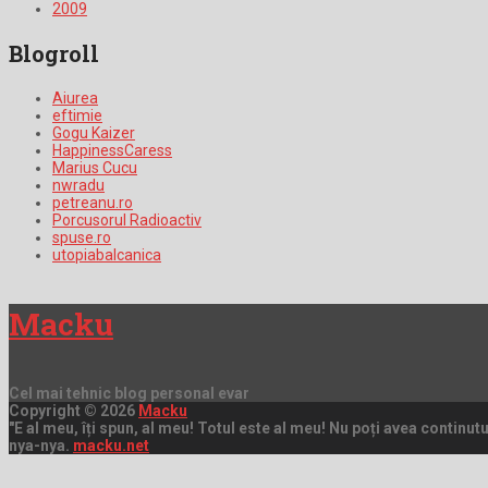
2009
Blogroll
Aiurea
eftimie
Gogu Kaizer
HappinessCaress
Marius Cucu
nwradu
petreanu.ro
Porcusorul Radioactiv
spuse.ro
utopiabalcanica
Macku
Cel mai tehnic blog personal evar
Copyright © 2026
Macku
"E al meu, îți spun, al meu! Totul este al meu! Nu poți avea continutul 
nya-nya.
macku.net