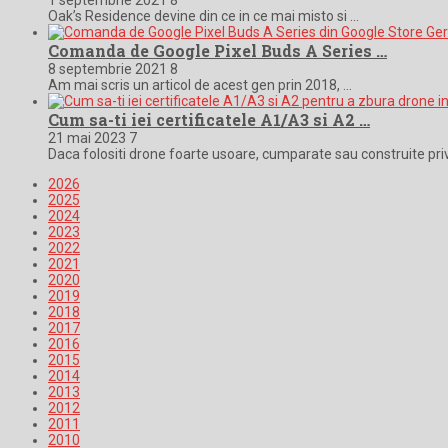
Oak’s Residence devine din ce in ce mai misto si …
Comanda de Google Pixel Buds A Series …
8 septembrie 2021
8
Am mai scris un articol de acest gen prin 2018, …
Cum sa-ti iei certificatele A1/A3 si A2 …
21 mai 2023
7
Daca folositi drone foarte usoare, cumparate sau construite pri
2026
2025
2024
2023
2022
2021
2020
2019
2018
2017
2016
2015
2014
2013
2012
2011
2010