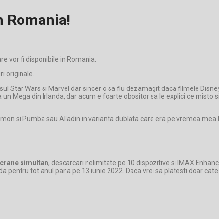
in Romania!
are vor fi disponibile in Romania.
ri originale.
l Star Wars si Marvel dar sincer o sa fiu dezamagit daca filmele Disney
e la un Mega din Irlanda, dar acum e foarte obositor sa le explici ce misto 
 Timon si Pumba sau Alladin in varianta dublata care era pe vremea mea l
ecrane simultan
, descarcari nelimitate pe 10 dispozitive si IMAX Enhance
nda pentru tot anul pana pe 13 iunie 2022. Daca vrei sa platesti doar cate 