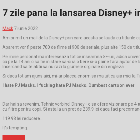
7 zile pana la lansarea Disney+ 
Mack
7 iunie 2022
Am primit un mail de la Disney+ prin care acestia se lauda cu titlurile c
Aparent vor fi peste 700 de filme si 900 de seriale, plus alte 150 de titlu
Pe mine personal ma intereseaza tot ce inseamna SF-uri, adica universu
ca pe la 14 ani o sa fie in stare sa-si ia o bere si-o paine fara ajutor d
Incercand sa te abtii sa nu razi la glumele orginale din engleza.
Si daca tot am ajuns aici, mi-ar placea enorm sa ma uit cu aia mici la
I hate PJ Masks. I fucking hate PJ Masks. Dumbest cartoon ever.
Dar hai sa revenim. Tehnic vorbind, Disney+ o sa ofere vizionare pe
4 
cu filtre pentru copii. Si asta la un pret de 239.9 lei daca faci precoma
119.98 lei reducere…
It’s tempting.
Prev Article