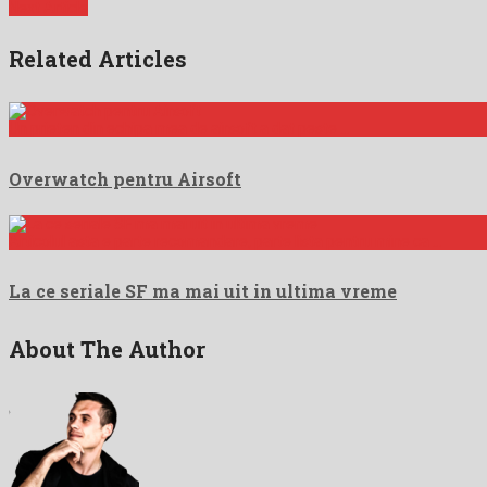
Next Article
Related Articles
Un prieten din echipa mea de airsoft a dat peste …
Overwatch pentru Airsoft
Articolul asta e parte recomandare, parte lista pentru mine ca …
La ce seriale SF ma mai uit in ultima vreme
About The Author