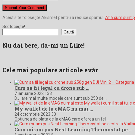
Acest site folosește Akismet pentru a reduce spamul.
Află cum sunt p
Scotocește!
Caută
Nu dai bere, da-mi un Like!
Cele mai populare articole evăr
Cum sa fii legal cu drone sub …
7 ianuarie 2022
133
DJI are mai multe modele care sunt sub 250 de …
My wallet de la eMAG nu mai …
24 octombrie 2023
30
Optiunea de plata de la eMAG care oferea un fel …
Cum mi-am pus Nest Learning Thermostat pe …
1 septembrie 2021
8