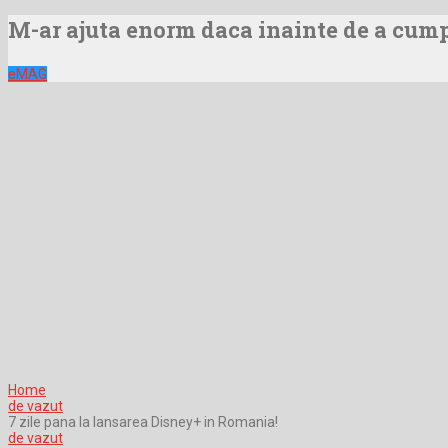
M-ar ajuta enorm daca inainte de a cumpa
eMAG
Home
de vazut
7 zile pana la lansarea Disney+ in Romania!
de vazut