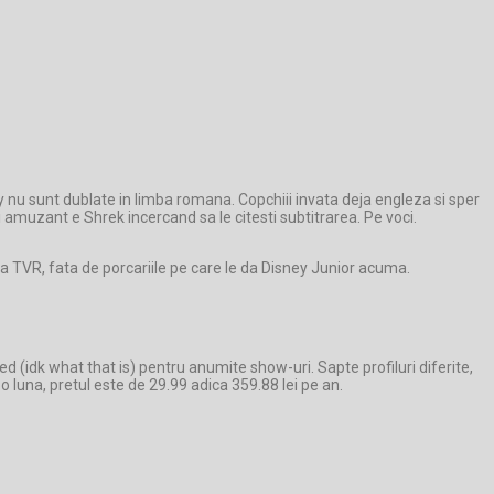
 nu sunt dublate in limba romana. Copchiii invata deja engleza si sper
si amuzant e Shrek incercand sa le citesti subtitrarea. Pe voci.
a TVR, fata de porcariile pe care le da Disney Junior acuma.
d (idk what that is) pentru anumite show-uri. Sapte profiluri diferite,
o luna, pretul este de 29.99 adica 359.88 lei pe an.