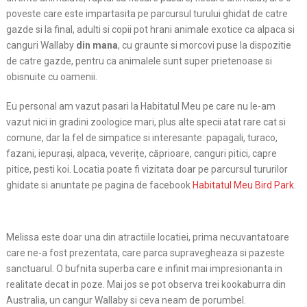
poveste care este impartasita pe parcursul turului ghidat de catre
gazde si la final, adulti si copii pot hrani animale exotice ca alpaca si
canguri Wallaby
din mana
, cu graunte si morcovi puse la dispozitie
de catre gazde, pentru ca animalele sunt super prietenoase si
obisnuite cu oamenii.
Eu personal am vazut pasari la Habitatul Meu pe care nu le-am
vazut nici in gradini zoologice mari, plus alte specii atat rare cat si
comune, dar la fel de simpatice si interesante: papagali, turaco,
fazani, iepurași, alpaca, veverițe, căprioare, canguri pitici, capre
pitice, pesti koi. Locatia poate fi vizitata doar pe parcursul tururilor
ghidate si anuntate pe pagina de facebook
Habitatul Meu Bird Park
.
Melissa este doar una din atractiile locatiei, prima necuvantatoare
care ne-a fost prezentata, care parca supravegheaza si pazeste
sanctuarul. O bufnita superba care e infinit mai impresionanta in
realitate decat in poze. Mai jos se pot observa trei kookaburra din
Australia, un cangur Wallaby si ceva neam de porumbel.