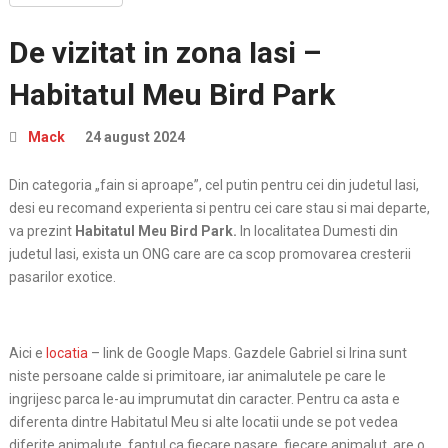
De vizitat in zona Iasi –
Habitatul Meu Bird Park
Mack
24 august 2024
Din categoria „fain si aproape”, cel putin pentru cei din judetul Iasi,
desi eu recomand experienta si pentru cei care stau si mai departe,
va prezint
Habitatul Meu Bird Park.
In localitatea Dumesti din
judetul Iasi, exista un ONG care are ca scop promovarea cresterii
pasarilor exotice.
Aici e
locatia
– link de Google Maps. Gazdele Gabriel si Irina sunt
niste persoane calde si primitoare, iar animalutele pe care le
ingrijesc parca le-au imprumutat din caracter. Pentru ca asta e
diferenta dintre Habitatul Meu si alte locatii unde se pot vedea
diferite animalute, faptul ca fiecare pasare, fiecare animalut, are o