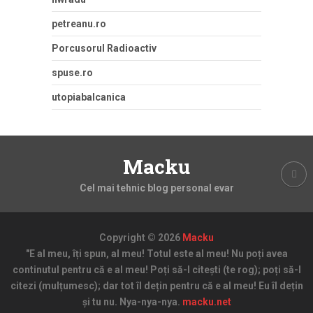
petreanu.ro
Porcusorul Radioactiv
spuse.ro
utopiabalcanica
Macku
Cel mai tehnic blog personal evar
Copyright © 2026
Macku
"E al meu, îți spun, al meu! Totul este al meu! Nu poți avea
continutul pentru că e al meu! Poți să-l citești (te rog); poți să-l
citezi (mulțumesc); dar tot îl dețin pentru că e al meu! Eu îl dețin
și tu nu. Nya-nya-nya.
macku.net