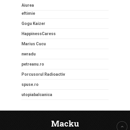
Aiurea
eftimie
Gogu Kaizer
HappinessCaress
Marius Cucu
nwradu
petreanu.ro
Porcusorul Radioactiv
spuse.ro
utopiabalcanica
Macku