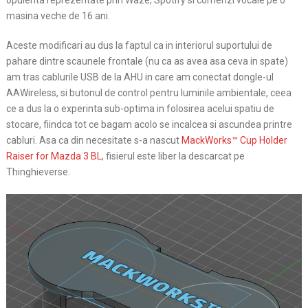
opulenta reprezentate prin Waze, Spotify si comenzi vocale pe o
masina veche de 16 ani.
Aceste modificari au dus la faptul ca in interiorul suportului de
pahare dintre scaunele frontale (nu ca as avea asa ceva in spate)
am tras cablurile USB de la AHU in care am conectat dongle-ul
AAWireless, si butonul de control pentru luminile ambientale, ceea
ce a dus la o experinta sub-optima in folosirea acelui spatiu de
stocare, fiindca tot ce bagam acolo se incalcea si ascundea printre
cabluri. Asa ca din necesitate s-a nascut
MackWorks™ Cup Holder
Raiser for Mazda 3 BL
, fisierul este liber la descarcat pe
Thinghieverse.