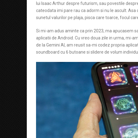
lui Isaac Arthur despre futurism, sau povestile despre 
cateodata imi pare rau ca adorm si nu le ascult. As
sunetul valurilor pe plaja, pisca care toarce, focul care
Si mi-am adus aminte ca prin 2023, ma apucasem sa in
aplicatii de Android. Cu vreo doua zile in urma, mi-am
de la Gemini AI, am reusit sa-mi codez propria aplic
soundboard cu 6 butoane si slidere de volum individua