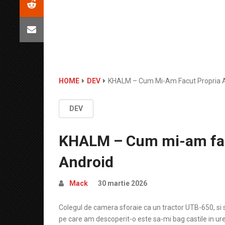
HOME
DEV
KHALM – Cum Mi-Am Facut Propria Ap
DEV
KHALM – Cum mi-am facu
Android
Mack
30 martie 2026
Colegul de camera sforaie ca un tractor UTB-650, si s
pe care am descoperit-o este sa-mi bag castile in ur