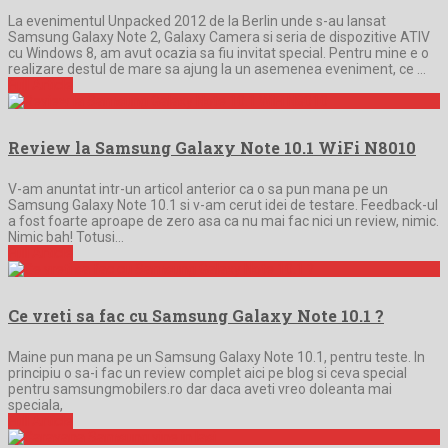
La evenimentul Unpacked 2012 de la Berlin unde s-au lansat
Samsung Galaxy Note 2, Galaxy Camera si seria de dispozitive ATIV
cu Windows 8, am avut ocazia sa fiu invitat special. Pentru mine e o
realizare destul de mare sa ajung la un asemenea eveniment, ce …
Full Article
Review la Samsung Galaxy Note 10.1 WiFi N8010
V-am anuntat intr-un articol anterior ca o sa pun mana pe un
Samsung Galaxy Note 10.1 si v-am cerut idei de testare. Feedback-ul
a fost foarte aproape de zero asa ca nu mai fac nici un review, nimic.
Nimic bah! Totusi…
Full Article
Ce vreti sa fac cu Samsung Galaxy Note 10.1 ?
Maine pun mana pe un Samsung Galaxy Note 10.1, pentru teste. In
principiu o sa-i fac un review complet aici pe blog si ceva special
pentru samsungmobilers.ro dar daca aveti vreo doleanta mai
speciala,
Full Article