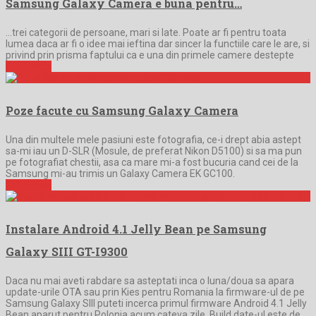
Samsung Galaxy Camera e buna pentru…
…trei categorii de persoane, mari si late. Poate ar fi pentru toata
lumea daca ar fi o idee mai ieftina dar sincer la functiile care le are, si
privind prin prisma faptului ca e una din primele camere destepte
Full Article
Poze facute cu Samsung Galaxy Camera
Una din multele mele pasiuni este fotografia, ce-i drept abia astept
sa-mi iau un D-SLR (Mosule, de preferat Nikon D5100) si sa ma pun
pe fotografiat chestii, asa ca mare mi-a fost bucuria cand cei de la
Samsung mi-au trimis un Galaxy Camera EK GC100.
Full Article
Instalare Android 4.1 Jelly Bean pe Samsung
Galaxy SIII GT-I9300
Daca nu mai aveti rabdare sa asteptati inca o luna/doua sa apara
update-urile OTA sau prin Kies pentru Romania la firmware-ul de pe
Samsung Galaxy SIII puteti incerca primul firmware Android 4.1 Jelly
Bean aparut pentru Polonia acum cateva zile. Build date-ul este de