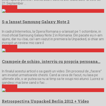
21 September …
Full Article
S-a lansat Samsung Galaxy Note 2
In cadrul Internetics, la Opera Romana s-a lansat pe 1 octombrie, in
mod oficial Samsung Galaxy Note 2 in Romania. Din pacate eu n-am
ajuns, dar nu-i bai, ca l-am vazut in premiera la Unpacked, si chiar am
incropit un review mic care il
Full Article
Crampeie de schizo, interviu cu propria persoana…
In finalul acestui articol o sa gasiti un video. Din procesul de „facere”
am invatat urmatoarele chestii. Cand ai ceva de facut, nu lasa pe
ultimele zile, s-ar putea sa nu ai timp sa te ocupi nici atunci. Lucrez si
gandesc mai bine cand o fac …
Full Article
Retrospectiva Unpacked Berlin 2012 + Video