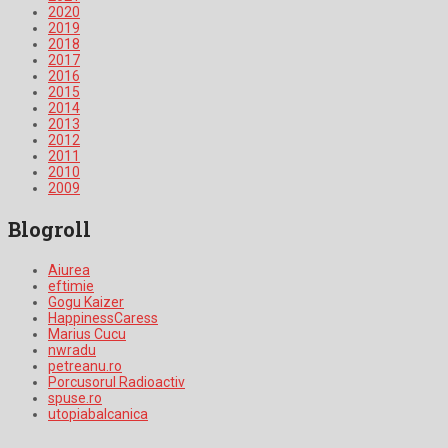
2020
2019
2018
2017
2016
2015
2014
2013
2012
2011
2010
2009
Blogroll
Aiurea
eftimie
Gogu Kaizer
HappinessCaress
Marius Cucu
nwradu
petreanu.ro
Porcusorul Radioactiv
spuse.ro
utopiabalcanica