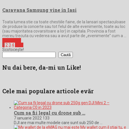
Caravana Samsung vine in Iasi
Toata lumea stie ca toate chestiile faine, de la lansari spectaculoase
de produse la concerte sau tot felul de alte evenimente, toate au loc
(sau majoritatea covarsitoare a lor) in capitala. Provincia a fost
mereu trecuta cu vederea sau a avut parte de „evenimente” cum a …
Full Article
Paginație
1
2
3
4
Next
Scotocește!
articole
Caută
Nu dai bere, da-mi un Like!
Cele mai populare articole evăr
Cum sa fii legal cu drone sub …
7 ianuarie 2022
133
DJI are mai multe modele care sunt sub 250 de …