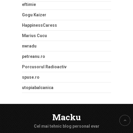
eftimie
Gogu Kaizer
HappinessCaress
Marius Cucu
nwradu
petreanu.ro
Porcusorul Radioactiv
spuse.ro
utopiabalcanica
Macku
Cel mai tehnic blog personal evar