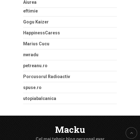
Aiurea
eftimie
Gogu Kaizer
HappinessCaress
Marius Cucu
nwradu
petreanu.ro
Porcusorul Radioactiv
spuse.ro
utopiabalcanica
Macku
Cel mai tehnic blog personal evar