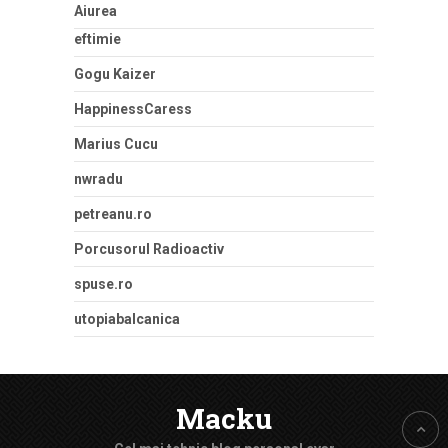
Aiurea
eftimie
Gogu Kaizer
HappinessCaress
Marius Cucu
nwradu
petreanu.ro
Porcusorul Radioactiv
spuse.ro
utopiabalcanica
Macku