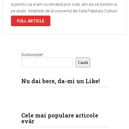
si pentru ca eram cu nevasta prin oras, am zis sa trecem si
pe acolo. Vedetele de la concertul din fata Palatului Culturii
au fost Lala Band, 3 Sud …
FULL ARTICLE
Scotocește!
Caută
Nu dai bere, da-mi un Like!
Cele mai populare articole
evăr