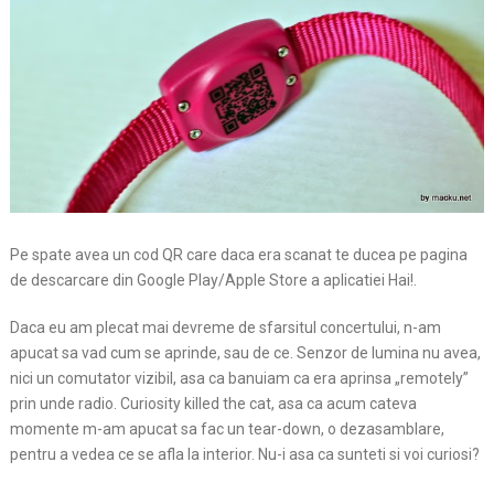
Pe spate avea un cod QR care daca era scanat te ducea pe pagina
de descarcare din Google Play/Apple Store a aplicatiei Hai!.
Daca eu am plecat mai devreme de sfarsitul concertului, n-am
apucat sa vad cum se aprinde, sau de ce. Senzor de lumina nu avea,
nici un comutator vizibil, asa ca banuiam ca era aprinsa „remotely”
prin unde radio. Curiosity killed the cat, asa ca acum cateva
momente m-am apucat sa fac un tear-down, o dezasamblare,
pentru a vedea ce se afla la interior. Nu-i asa ca sunteti si voi curiosi?