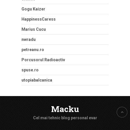
Gogu Kaizer
HappinessCaress
Marius Cucu
nwradu
petreanu.ro
Porcusorul Radioactiv
spuse.ro
utopiabalcanica
Macku
Cel mai tehnic blog personal evar