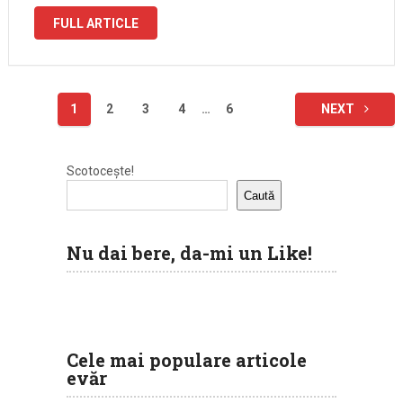
mai spus-o pe aici, consumam …
FULL ARTICLE
Paginație
1
2
3
4
…
6
NEXT
articole
Scotocește!
Caută
Nu dai bere, da-mi un Like!
Cele mai populare articole
evăr