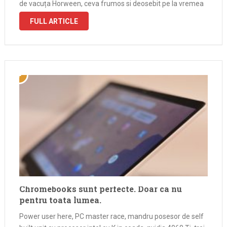
de vacuța Horween, ceva frumos si deosebit pe la vremea
aia. La un moment dat am …
FULL ARTICLE
Chromebooks sunt perfecte. Doar ca nu
pentru toata lumea.
Power user here, PC master race, mandru posesor de self