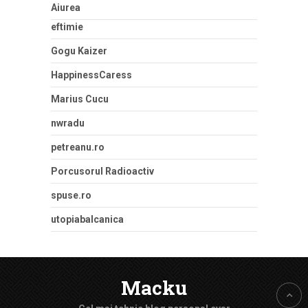
Aiurea
eftimie
Gogu Kaizer
HappinessCaress
Marius Cucu
nwradu
petreanu.ro
Porcusorul Radioactiv
spuse.ro
utopiabalcanica
Macku