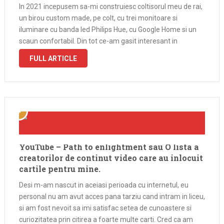
In 2021 incepusem sa-mi construiesc coltisorul meu de rai,
un birou custom made, pe colt, cu trei monitoare si
iluminare cu banda led Philips Hue, cu Google Home si un
scaun confortabil. Din tot ce-am gasit interesant in
perioada aia ca pret si calitate, era scaunul …
FULL ARTICLE
YouTube – Path to enlightment sau O lista a
creatorilor de continut video care au inlocuit
cartile pentru mine.
Desi m-am nascut in aceiasi perioada cu internetul, eu
personal nu am avut acces pana tarziu cand intram in liceu,
si am fost nevoit sa imi satisfac setea de cunoastere si
curiozitatea prin citirea a foarte multe carti. Cred ca am