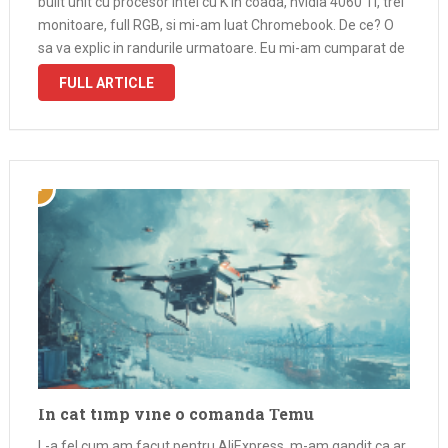
built unit cu procesor intel cu K in coada, nvidia 4060 Ti, trei
monitoare, full RGB, si mi-am luat Chromebook. De ce? O
sa va explic in randurile urmatoare. Eu mi-am cumparat de
pe OLX, pentru …
FULL ARTICLE
In cat timp vine o comanda Temu
L-a fel cum am facut pentru AliExpress, m-am gandit ca ar