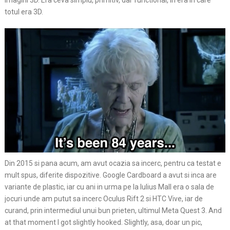
imagini 3D. Era ceva simplu, primitiv, dar functional, in era in care
totul era 3D.
Din 2015 si pana acum, am avut ocazia sa incerc, pentru ca testat e
mult spus, diferite dispozitive. Google Cardboard a avut si inca are
variante de plastic, iar cu ani in urma pe la Iulius Mall era o sala de
jocuri unde am putut sa incerc Oculus Rift 2 si HTC Vive, iar de
curand, prin intermediul unui bun prieten, ultimul Meta Quest 3. And
at that moment I got slightly hooked. Slightly, asa, doar un pic,