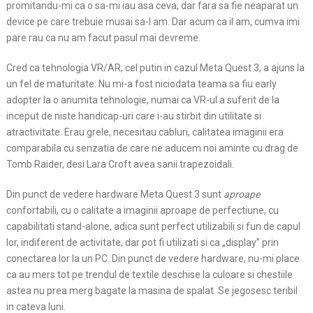
promitandu-mi ca o sa-mi iau asa ceva, dar fara sa fie neaparat un
device pe care trebuie musai sa-l am. Dar acum ca il am, cumva imi
pare rau ca nu am facut pasul mai devreme.
Cred ca tehnologia VR/AR, cel putin in cazul Meta Quest 3, a ajuns la
un fel de maturitate. Nu mi-a fost niciodata teama sa fiu early
adopter la o anumita tehnologie, numai ca VR-ul a suferit de la
inceput de niste handicap-uri care i-au stirbit din utilitate si
atractivitate. Erau grele, necesitau cabluri, calitatea imaginii era
comparabila cu senzatia de care ne aducem noi aminte cu drag de
Tomb Raider, desi Lara Croft avea sanii trapezoidali.
Din punct de vedere hardware Meta Quest 3 sunt
aproape
confortabili, cu o calitate a imaginii aproape de perfectiune, cu
capabilitati stand-alone, adica sunt perfect utilizabili si fun de capul
lor, indiferent de activitate, dar pot fi utilizati si ca „display” prin
conectarea lor la un PC. Din punct de vedere hardware, nu-mi place
ca au mers tot pe trendul de textile deschise la culoare si chestiile
astea nu prea merg bagate la masina de spalat. Se jegosesc teribil
in cateva luni.