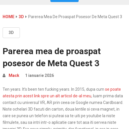
HOME
3D
Parerea Mea De Proaspat Posesor De Meta Quest 3
3D
Parerea mea de proaspat
posesor de Meta Quest 3
Mack
1 ianuarie 2026
Ten years. It’s been ten fucking years. In 2015, dupa cum
se poate
atesta prin acest link spre un alt articol de-al meu
, luam prima data
contact cu universul VR, AR prin ceea ce Google numea Cardboard.
Niste ochelari 3D facuti din carton, doua lentile si ceva magnet, in
care se punea un telefon si puteai sa te uiti pe youtube la niste
filmulete, sau sa intri intr-o aplicatie care tot asa iti servea niste