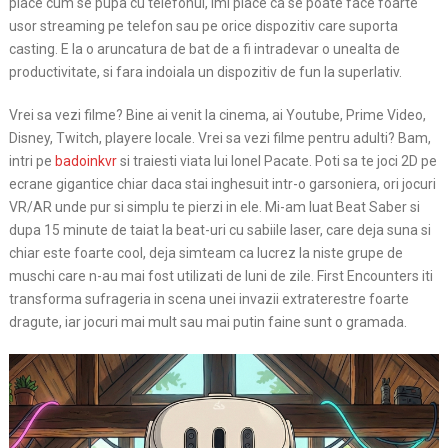
place cum se pupa cu telefonul, imi place ca se poate face foarte
usor streaming pe telefon sau pe orice dispozitiv care suporta
casting. E la o aruncatura de bat de a fi intradevar o unealta de
productivitate, si fara indoiala un dispozitiv de fun la superlativ.
Vrei sa vezi filme? Bine ai venit la cinema, ai Youtube, Prime Video,
Disney, Twitch, playere locale. Vrei sa vezi filme pentru adulti? Bam,
intri pe
badoinkvr
si traiesti viata lui Ionel Pacate. Poti sa te joci 2D pe
ecrane gigantice chiar daca stai inghesuit intr-o garsoniera, ori jocuri
VR/AR unde pur si simplu te pierzi in ele. Mi-am luat Beat Saber si
dupa 15 minute de taiat la beat-uri cu sabiile laser, care deja suna si
chiar este foarte cool, deja simteam ca lucrez la niste grupe de
muschi care n-au mai fost utilizati de luni de zile. First Encounters iti
transforma sufrageria in scena unei invazii extraterestre foarte
dragute, iar jocuri mai mult sau mai putin faine sunt o gramada.