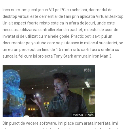
Inca nu m-am jucat jocuri VR pe PC cu ochelarii, dar modul de
desktop virtual este demential de fain prin aplicatia Virtual Desktop.
Un alt aspect foarte misto este ca in afara de jocuri, unde este
necesara utilizarea controllerelor din pachet, e destul de usor de
invatat si de utilizat cu mainele goale. Practic poti sa-ti pui un
documentar pe youtube care sa pluteasca in mijlocul bucatariei, pe
un ecran perceput ca fiind de 1.5 metri si tu sa-ti faci o omleta cu
sunca la fel cum isi proiecta Tony Stark armura in Iron Man 3.
Din punct de vedere software, imi place cum arata interfata, imi