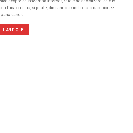
ica despre ce inseamna internet, retele de socializare, ce e in
 sa faca si ce nu, si poate, din cand in cand, o sa-i mai spionez
c pana cand o …
LL ARTICLE