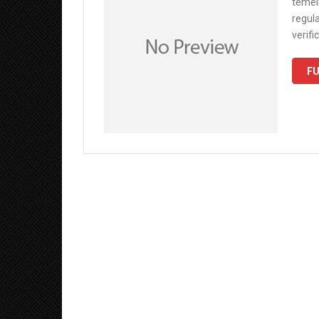
temein
regula
verifi
FU