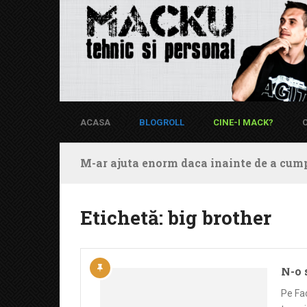
ACASA
BLOGROLL
CINE-I MACK?
M-ar ajuta enorm daca inainte de a cump
Etichetă:
big brother
N-o 
Pe Fac