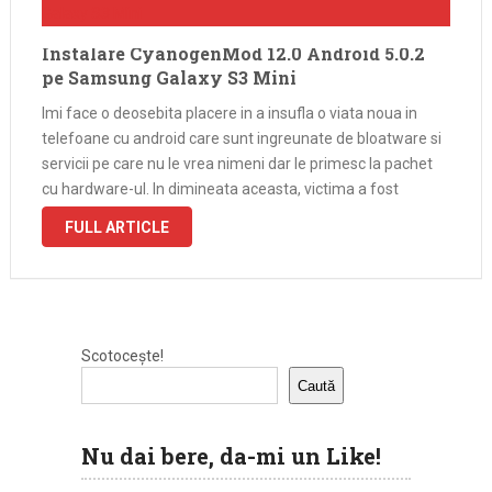
Instalare CyanogenMod 12.0 Android 5.0.2
pe Samsung Galaxy S3 Mini
Imi face o deosebita placere in a insufla o viata noua in
telefoane cu android care sunt ingreunate de bloatware si
servicii pe care nu le vrea nimeni dar le primesc la pachet
cu hardware-ul. In dimineata aceasta, victima a fost
telefonul sotiei, un Samsung Galaxy …
FULL ARTICLE
Scotocește!
Caută
Nu dai bere, da-mi un Like!