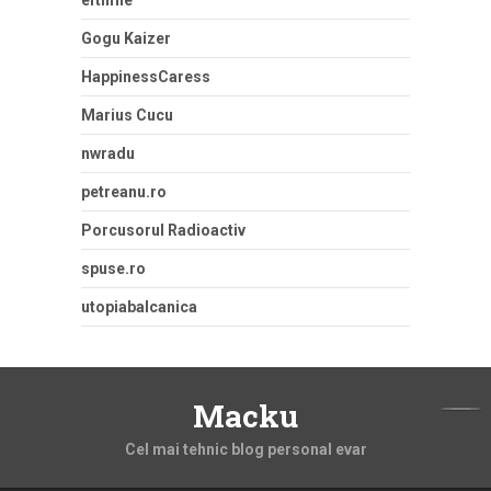
eftimie
Gogu Kaizer
HappinessCaress
Marius Cucu
nwradu
petreanu.ro
Porcusorul Radioactiv
spuse.ro
utopiabalcanica
Macku
Cel mai tehnic blog personal evar