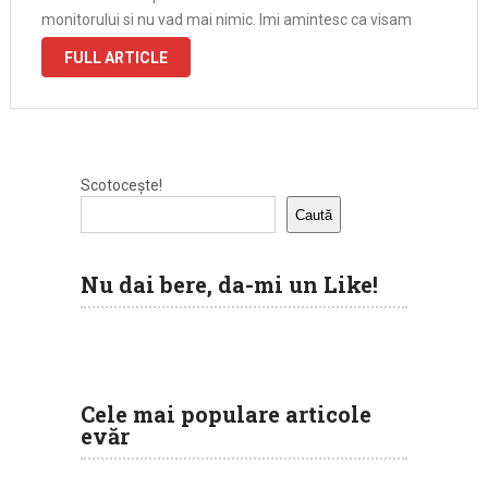
monitorului si nu vad mai nimic. Imi amintesc ca visam
ceva fain inainte de a ma trezi …
FULL ARTICLE
Scotocește!
Caută
Nu dai bere, da-mi un Like!
Cele mai populare articole
evăr