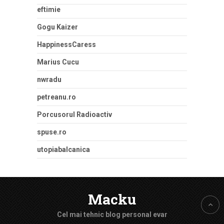
eftimie
Gogu Kaizer
HappinessCaress
Marius Cucu
nwradu
petreanu.ro
Porcusorul Radioactiv
spuse.ro
utopiabalcanica
Macku
Cel mai tehnic blog personal evar