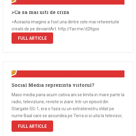
>Ca sa mai uiti de criza
>Aceasta imagine a fost una dintre cele mai retweetuite
creatii de pe deviantArt. http://fav.me/d2ltgos
FULL ARTICLE
Social Media reprezinta viitorul?
Mass media pana acum cativa ani se limita in mare parte la
radio, televiziune, reviste si ziare. Intr-un episod din
Stargate SG-1, era o faza cu un extraterestru stilat pe
nume Baal care se ascundea pe Terra si si uita la televizor,
si zice la un …
FULL ARTICLE