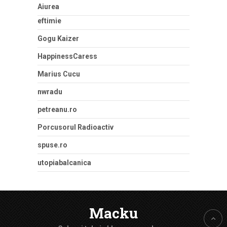
Aiurea
eftimie
Gogu Kaizer
HappinessCaress
Marius Cucu
nwradu
petreanu.ro
Porcusorul Radioactiv
spuse.ro
utopiabalcanica
Macku