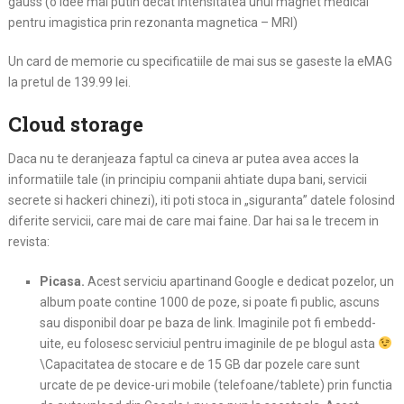
gauss (o idee mai putin decat intensitatea unui magnet medical
pentru imagistica prin rezonanta magnetica – MRI)
Un card de memorie cu specificatiile de mai sus se gaseste la eMAG
la pretul de 139.99 lei.
Cloud storage
Daca nu te deranjeaza faptul ca cineva ar putea avea acces la
informatiile tale (in principiu companii ahtiate dupa bani, servicii
secrete si hackeri chinezi), iti poti stoca in „siguranta” datele folosind
diferite servicii, care mai de care mai faine. Dar hai sa le trecem in
revista:
Picasa.
Acest serviciu apartinand Google e dedicat pozelor, un
album poate contine 1000 de poze, si poate fi public, ascuns
sau disponibil doar pe baza de link. Imaginile pot fi embedd-
uite, eu folosesc serviciul pentru imaginile de pe blogul asta
\Capacitatea de stocare e de 15 GB dar pozele care sunt
urcate de pe device-uri mobile (telefoane/tablete) prin functia