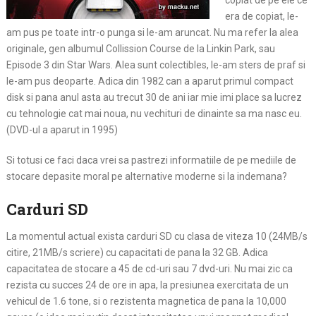
copiat de pe ele ce
era de copiat, le-
am pus pe toate intr-o punga si le-am aruncat. Nu ma refer la alea
originale, gen albumul Collission Course de la Linkin Park, sau
Episode 3 din Star Wars. Alea sunt colectibles, le-am sters de praf si
le-am pus deoparte. Adica din 1982 can a aparut primul compact
disk si pana anul asta au trecut 30 de ani iar mie imi place sa lucrez
cu tehnologie cat mai noua, nu vechituri de dinainte sa ma nasc eu.
(DVD-ul a aparut in 1995)
Si totusi ce faci daca vrei sa pastrezi informatiile de pe mediile de
stocare depasite moral pe alternative moderne si la indemana?
Carduri SD
La momentul actual exista carduri SD cu clasa de viteza 10 (24MB/s
citire, 21MB/s scriere) cu capacitati de pana la 32 GB. Adica
capacitatea de stocare a 45 de cd-uri sau 7 dvd-uri. Nu mai zic ca
rezista cu succes 24 de ore in apa, la presiunea exercitata de un
vehicul de 1.6 tone, si o rezistenta magnetica de pana la 10,000