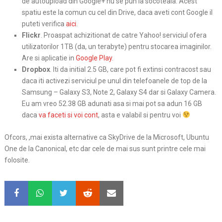
de autoupload din Google+ nu se pun la socoteala. Acest
spatiu este la comun cu cel din Drive, daca aveti cont Google il
puteti verifica
aici
.
Flickr
. Proaspat achizitionat de catre Yahoo! serviciul ofera
utilizatorilor 1TB (da, un terabyte) pentru stocarea imaginilor.
Are si aplicatie in
Google Play
.
Dropbox
. Iti da initial 2.5 GB, care pot fi extinsi contracost sau
daca iti activezi serviciul pe unul din telefoanele de top de la
Samsung – Galaxy S3, Note 2, Galaxy S4 dar si Galaxy Camera.
Eu am vreo 52.38 GB adunati asa si mai pot sa adun 16 GB
daca
va faceti si voi cont
, asta e valabil si pentru voi
Ofcors, ,mai exista alternative ca SkyDrive de la Microsoft, Ubuntu
One de la Canonical, etc dar cele de mai sus sunt printre cele mai
folosite.