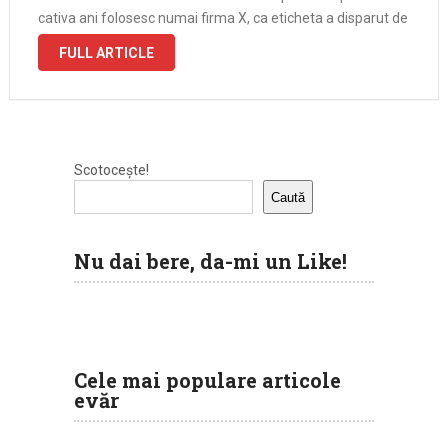
cativa ani folosesc numai firma X, ca eticheta a disparut de
mult si brusc m-am …
FULL ARTICLE
Scotocește!
Caută
Nu dai bere, da-mi un Like!
Cele mai populare articole
evăr