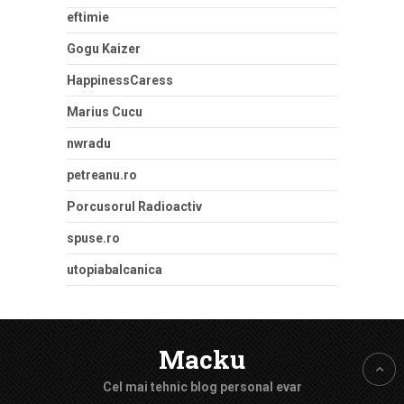
eftimie
Gogu Kaizer
HappinessCaress
Marius Cucu
nwradu
petreanu.ro
Porcusorul Radioactiv
spuse.ro
utopiabalcanica
Macku
Cel mai tehnic blog personal evar