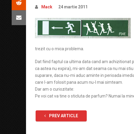
Mack
24 martie 2011
trezit cu o mica problema.
Dat fiind faptul ca ultima data cand am achizitionat
ca astea nu expira), mi-am dat seama ca nu mai stiu 
suparare, daca nu-mi aduc aminte in perioada imedia
care l-am folosit pana acum nu-l mai simteam.
Dar am o curiozitate:
Pe voi cat va tine o sticluta de parfum? Numai la min
PREV ARTICLE