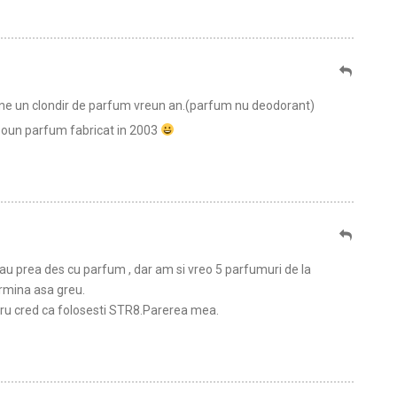
 tine un clondir de parfum vreun an.(parfum nu deodorant)
e oun parfum fabricat in 2003
au prea des cu parfum , dar am si vreo 5 parfumuri de la
ermina asa greu.
egru cred ca folosesti STR8.Parerea mea.