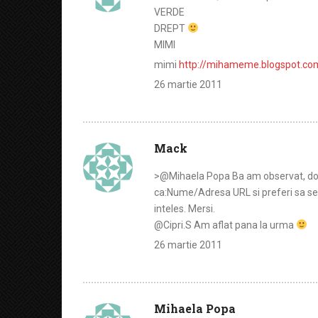
VERDE
DREPT
MIMI
mimi
http://mihameme.blogspot.co
26 martie 2011
Mack
>@Mihaela Popa Ba am observat, doa
ca:Nume/Adresa URL si preferi sa sele
inteles. Mersi.
@Cipri.S Am aflat pana la urma
26 martie 2011
Mihaela Popa