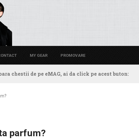
CONTACT
MY GEAR
PROMOVARE
ara chestii de pe eMAG, ai da click pe acest buton:
fum?
ata parfum?