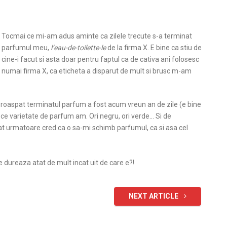
Tocmai ce mi-am adus aminte ca zilele trecute s-a terminat
parfumul meu,
l’eau-de-toilette-le
de la firma X. E bine ca stiu de
cine-i facut si asta doar pentru faptul ca de cativa ani folosesc
numai firma X, ca eticheta a disparut de mult si brusc m-am
 proaspat terminatul parfum a fost acum vreun an de zile (e bine
ce varietate de parfum am. Ori negru, ori verde… Si de
t urmatoare cred ca o sa-mi schimb parfumul, ca si asa cel
e dureaza atat de mult incat uit de care e?!
NEXT ARTICLE