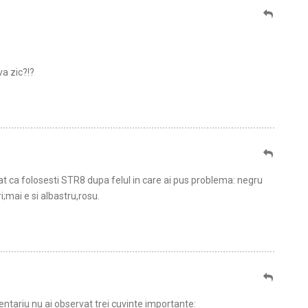
a zic?!?
t ca folosesti STR8 dupa felul in care ai pus problema: negru
;mai e si albastru,rosu.
tariu nu ai observat trei cuvinte importante: