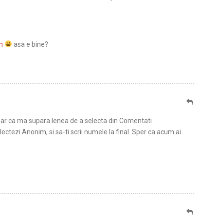
m
asa e bine?
r ca ma supara lenea de a selecta din Comentati
ctezi Anonim, si sa-ti scrii numele la final. Sper ca acum ai