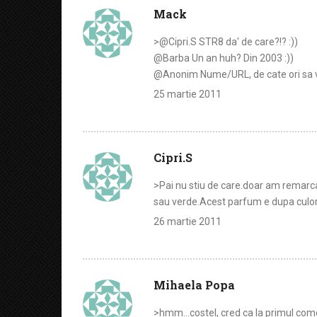
Mack
>@Cipri.S STR8 da' de care?!? :))
@Barba Un an huh? Din 2003 :))
@Anonim Nume/URL, de cate ori sa v
25 martie 2011
Cipri.S
>Pai nu stiu de care.doar am remarca
sau verde.Acest parfum e dupa culori
26 martie 2011
Mihaela Popa
>hmm…costel, cred ca la primul comen