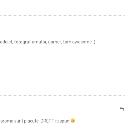
t addict, fotograf amator, gamer, I am awesome :)
te arome sunt placute. DREPT iti spun