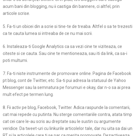
acum bani din blogging, nu ii castiga din bannere, ci altfel, prin
articole scrise.
5. Fa-ti un obicei din a scrie si tine-te de treaba. Altfel o sa te trezesti
ca te cauta lumea si intreaba de ce nu mai scrii.
6. Instaleaza-ti Google Analytics ca sa vezi cine te viziteaza, ce
citeste si ce cauta. Sau cine te mentioneaza, sau iti da link, ca sa-i
poti multumi.
7. Fa-ti niste instrumente de promovare online. Pagina de Facebook
pt blog, cont de Twitter, etc. Sa-ti pui adresa la statusul de Yahoo
Messenger sau la semnatura pe forumuri e okay, dar n-o sa ai prea
mult efect pe termen lung.
8. Fii activ pe blog, Facebook, Twitter. Adica raspunde la comentarii,
cat mai repede cu putinta. Nu sterge comentariile contra, atata timp
cat cei care le-au scris au dreptate sau le sustin cu argumente
veridice. Da tweet-uri cu linkurile articolelor tale, dar nu uita sa dai un
RT si la articolele care ti se par ca merita promovate. Dezactiveaza