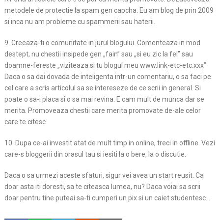
metodele de protectie la spam gen capcha. Eu am blog de prin 2009
si inca nu am probleme cu spammerii sau haterii.
9. Creeaza-ti o comunitate in jurul blogului. Comenteaza in mod
destept, nu chestii insipede gen „fain” sau „si eu zic la fel” sau
doamne-fereste „viziteaza si tu blogul meu www.link-etc-etc.xxx”
Daca o sa dai dovada de inteligenta intr-un comentariu, o sa faci pe
cel care a scris articolul sa se intereseze de ce scrii in general. Si
poate o sa-i placa si o sa mai revina. E cam mult de munca dar se
merita. Promoveaza chestii care merita promovate de-ale celor
care te citesc.
10. Dupa ce-ai investit atat de mult timp in online, treci in offline. Vezi
care-s bloggerii din orasul tau si iesiti la o bere, la o discutie.
Daca o sa urmezi aceste sfaturi, sigur vei avea un start reusit. Ca
doar asta iti doresti, sa te citeasca lumea, nu? Daca voiai sa scrii
doar pentru tine puteai sa-ti cumperi un pix si un caiet studentesc…