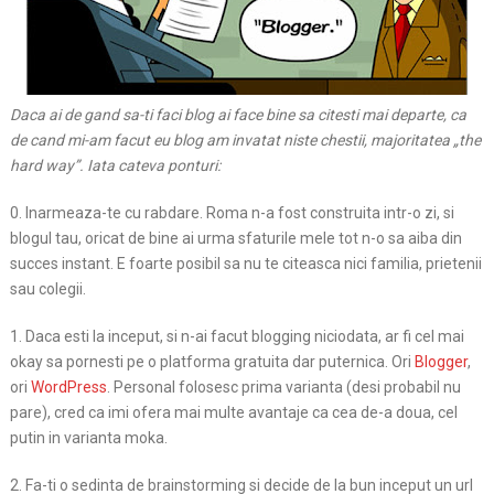
Daca ai de gand sa-ti faci blog ai face bine sa citesti mai departe, ca
de cand mi-am facut eu blog am invatat niste chestii, majoritatea „the
hard way”. Iata cateva ponturi:
0. Inarmeaza-te cu rabdare. Roma n-a fost construita intr-o zi, si
blogul tau, oricat de bine ai urma sfaturile mele tot n-o sa aiba din
succes instant. E foarte posibil sa nu te citeasca nici familia, prietenii
sau colegii.
1. Daca esti la inceput, si n-ai facut blogging niciodata, ar fi cel mai
okay sa pornesti pe o platforma gratuita dar puternica. Ori
Blogger
,
ori
WordPress
. Personal folosesc prima varianta (desi probabil nu
pare), cred ca imi ofera mai multe avantaje ca cea de-a doua, cel
putin in varianta moka.
2. Fa-ti o sedinta de brainstorming si decide de la bun inceput un url