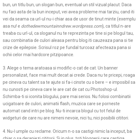
bun, un titlu bun, un slogan bun, eventual un stil vizual placut. Daca
nu faci asta de la bun inceput, vei avea probleme mai tarziu, cand iti
vei da seama ca url-ul nu-i chiar asa de usor de tinut minte (exemplu
asa nu! e
dothedewmountainndrew.wordpress.com
), ca titlul n-are
treaba cu url-ul, ca sloganul nu te reprezinta pe tine si pe blogul tau,
sau combinatia de culori aleasa pentru blog iti cauzeaza pana si tie
crize de epilepsie. Scrisul roz pe fundal turcoaz afecteaza pana si
ochii celor mai hardcore pitzipoance.
3. Alege o tema aratoasa si modific-o cat de cat. Un banner
personalizat, face mai mult decat ai crede. Daca nu te pricepi, roaga
pe cineva cu talent sa te ajute si fa-i cinste cu o bere – e imposibil sa
nu cunosti pe cineva care le are cat de cat cu Photoshop-ul.
Schimba-ti si iconita blogului, pare mai serios. Nu folosi combinatii
ucigatoare de culori, animatii flash, muzica care se porneste
automat cand intri pe blog. Nu-ti incarca blogul cu tot felul de
widgeturi de care nu are nimeni nevoie, nici tu, nici posibilii cititori.
4. Nu-l umple cu reclame. Oricum n-o sa castigi nimic la inceput, ba
chiar o sa deranjezi cititorii. Si in plus, toti bloggerii care castiga