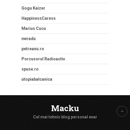
Gogu Kaizer
HappinessCaress
Marius Cucu
nwradu
petreanu.ro
Porcusorul Radioactiv
spuse.ro
utopiabalcanica
Macku
Cel mai tehnic blog personal evar