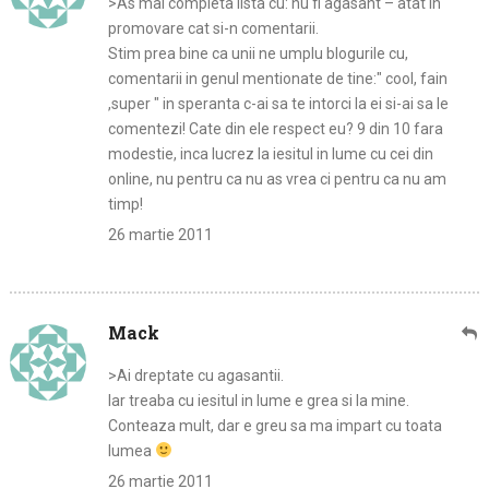
>As mai completa lista cu: nu fi agasant – atat in
promovare cat si-n comentarii.
Stim prea bine ca unii ne umplu blogurile cu,
comentarii in genul mentionate de tine:" cool, fain
,super " in speranta c-ai sa te intorci la ei si-ai sa le
comentezi! Cate din ele respect eu? 9 din 10 fara
modestie, inca lucrez la iesitul in lume cu cei din
online, nu pentru ca nu as vrea ci pentru ca nu am
timp!
26 martie 2011
Mack
>Ai dreptate cu agasantii.
Iar treaba cu iesitul in lume e grea si la mine.
Conteaza mult, dar e greu sa ma impart cu toata
lumea
26 martie 2011