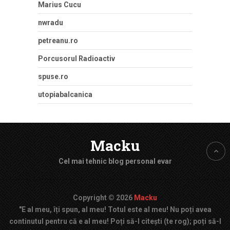
Marius Cucu
nwradu
petreanu.ro
Porcusorul Radioactiv
spuse.ro
utopiabalcanica
Macku
Cel mai tehnic blog personal evar
Copyright © 2026
Macku
"E al meu, îți spun, al meu! Totul este al meu! Nu poți avea
continutul pentru că e al meu! Poți să-l citești (te rog); poți să-l