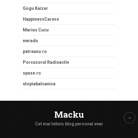
Gogu Kaizer
HappinessCaress
Marius Cucu
nwradu
petreanu.ro
Porcusorul Radioactiv
spuse.ro
utopiabalcanica
Macku
Cel mai tehnic blog personal evar