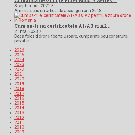
Comanda de Google Pixel Buds A Series …
8 septembrie 2021
8
Am mai scris un articol de acest gen prin 2018, …
Cum sa-ti iei certificatele A1/A3 si A2 …
21 mai 2023
7
Daca folositi drone foarte usoare, cumparate sau construite
privat cu …
2026
2025
2024
2023
2022
2021
2020
2019
2018
2017
2016
2015
2014
2013
2012
2011
2010
2009