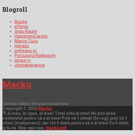
Blogroll
Aiurea
eftimie
Gogu Kaizer
HappinessCaress
Marius Cucu
nwradu
petreanu.ro
Porcusorul Radioactiv
spuse.ro
utopiabalcanica
Macku
Cel mai tehnic blog personal evar
Copyright © 2026
Macku
"E al meu, îți spun, al meu! Totul este al meu! Nu poți avea
continutul pentru că e al meu! Poți să-l citești (te rog); poți să-l
citezi (mulțumesc); dar tot îl dețin pentru că e al meu! Eu îl dețin
și tu nu. Nya-nya-nya.
macku.net