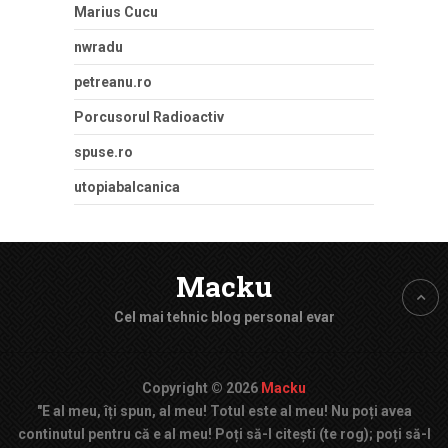
Marius Cucu
nwradu
petreanu.ro
Porcusorul Radioactiv
spuse.ro
utopiabalcanica
Macku
Cel mai tehnic blog personal evar
Copyright © 2026
Macku
"E al meu, îți spun, al meu! Totul este al meu! Nu poți avea
continutul pentru că e al meu! Poți să-l citești (te rog); poți să-l