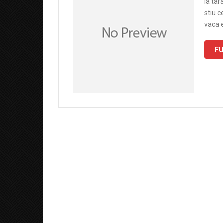
la tar
stiu c
vaca 
FU