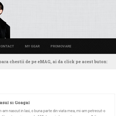
CONTACT
MY GEAR
PROMOVARE
ara chestii de pe eMAG, ai da click pe acest buton:
asul si Goagal
m-am nascut in Iasi, o buna parte din viata mea, mi-am petrecut-o