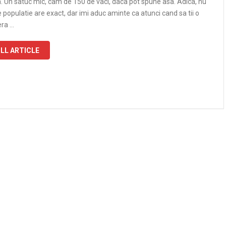
a. Un satuc mic, cam de 150 de vaci, daca pot spune asa. Adica, nu
e populatie are exact, dar imi aduc aminte ca atunci cand sa tii o
era …
LL ARTICLE