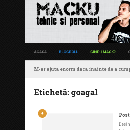
ACASA
BLOGROLL
CINE-I MACK?
M-ar ajuta enorm daca inainte de a cump
Etichetă:
goagal
Post
Desi 