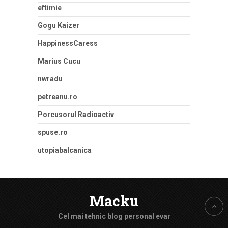
eftimie
Gogu Kaizer
HappinessCaress
Marius Cucu
nwradu
petreanu.ro
Porcusorul Radioactiv
spuse.ro
utopiabalcanica
Macku
Cel mai tehnic blog personal evar